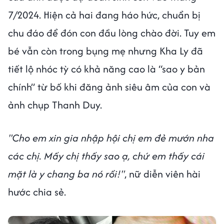
7/2024. Hiện cả hai đang háo hức, chuẩn bị
chu đáo để đón con đầu lòng chào đời. Tuy em
bé vẫn còn trong bụng mẹ nhưng Kha Ly đã
tiết lộ nhóc tỳ có khả năng cao là “sao y bản
chính” từ bố khi đăng ảnh siêu âm của con và
ảnh chụp Thanh Duy.
"Cho em xin gia nhập hội chị em đẻ mướn nha
các chị. Mấy chị thấy sao ạ, chứ em thấy cái
mặt là y chang ba nó rồi!"
, nữ diễn viên hài
hước chia sẻ.