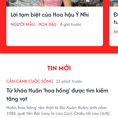
Lời tạm biệt của Hoa hậu Ý Nhi
Đ
t
NGƯỜI MẪU - HOA HẬU
8 giờ trước
Â
TIN MỚI
CẬN CẢNH CUỘC SỐNG
15 phút trước
Từ khóa Huấn 'hoa hồng' được tìm kiếm
tăng vọt
Huấn 'hoa hồng' tên thật là Bùi Xuân Huấn, sinh năm
1985, quê Yên Bái (nay là Lào Cai). Chiều tối nay (6/8),