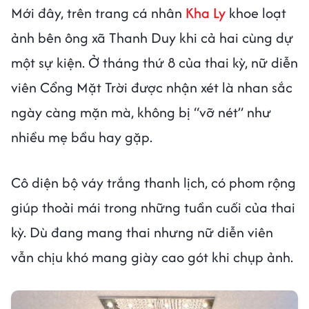
Mới đây, trên trang cá nhân
Kha Ly
khoe loạt
ảnh bên ông xã Thanh Duy khi cả hai cùng dự
một sự kiện. Ở tháng thứ 8 của thai kỳ, nữ diễn
viên Cổng Mặt Trời được nhận xét là nhan sắc
ngày càng mặn mà, không bị “vỡ nét” như
nhiều mẹ bầu hay gặp.
Cô diện bộ váy trắng thanh lịch, có phom rộng
giúp thoải mái trong những tuần cuối của thai
kỳ. Dù đang mang thai nhưng nữ diễn viên
vẫn chịu khó mang giày cao gót khi chụp ảnh.