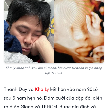
Kha Ly khoe ảnh siêu âm của con, hài hước tự nhận là gia nhập
hội đẻ thuê.
Thanh Duy và
Kha Ly
kết hôn vào năm 2016
sau 3 năm hẹn hò. Đám cưới của cặp đôi diễn
ra ở An Giang và TP.HCM, được gia đình và