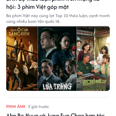
hội: 3 phim Việt góp mặt
Ba phim Việt này cùng lọt Top 10 thảo luận, cạnh tranh
cùng nhiều bom tấn quốc tế.
PHIM ẢNH
2 giờ trước
Ahn Bo Hyun và Jung Eun Chae hợp tác