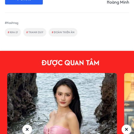
Hoàng Minh
#Hashtag
#
KHA LY
#
THANH DUY
#
ĐOÀN THIÊN ÂN
ĐƯỢC QUAN TÂM
×
×