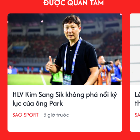
ĐƯỢC QUAN TÂM
HLV Kim Sang Sik không phá nổi kỷ
L
lục của ông Park
t
SAO SPORT
3 giờ trước
S