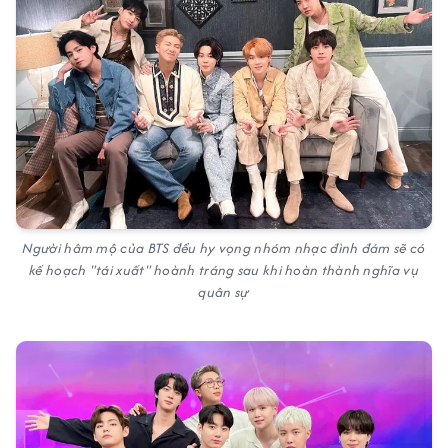
Người hâm mộ của BTS đều hy vọng nhóm nhạc đình đám sẽ có
kế hoạch "tái xuất" hoành tráng sau khi hoàn thành nghĩa vụ
quân sự