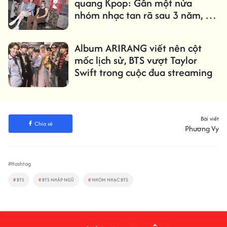
quang Kpop: Gần một nửa
nhóm nhạc tan rã sau 3 năm, chỉ
1,61% trở thành 'triệu bản'
Album ARIRANG viết nên cột
mốc lịch sử, BTS vượt Taylor
Swift trong cuộc đua streaming
Bài viết
Chia sẻ
Phương Vy
#Hashtag
#
BTS
#
BTS NHẬP NGŨ
#
NHÓM NHẠC BTS