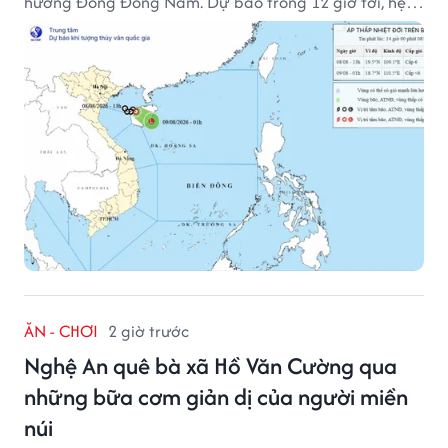
hướng Đông Đông Nam. Dự báo trong 12 giờ tới, hệ
thống này suy yếu dần thành vùng áp thấp.
ĂN - CHƠI
2 giờ trước
Nghệ An quê bà xã Hồ Văn Cường qua
những bữa cơm giản dị của người miền
núi