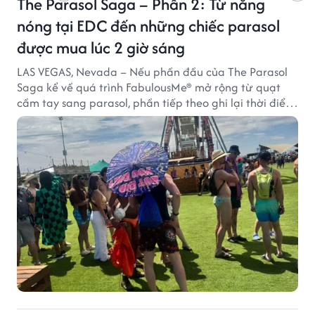
The Parasol Saga – Phần 2: Từ nắng
nóng tại EDC đến những chiếc parasol
được mua lúc 2 giờ sáng
LAS VEGAS, Nevada – Nếu phần đầu của The Parasol
Saga kể về quá trình FabulousMe® mở rộng từ quạt
cầm tay sang parasol, phần tiếp theo ghi lại thời điểm
sản phẩm được thị trường đón nhận và dần vượt khỏi
công năng che nắng thông thường.