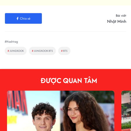
Bài viết
Chia sẻ
Nhật Minh
#Hashtag
#
JUNGKOOK
#
JUNGKOOK BTS
#
BTS
ĐƯỢC QUAN TÂM