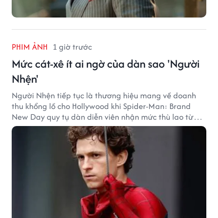
PHIM ẢNH
1 giờ trước
Mức cát-xê ít ai ngờ của dàn sao 'Người
Nhện'
Người Nhện tiếp tục là thương hiệu mang về doanh
thu khổng lồ cho Hollywood khi Spider-Man: Brand
New Day quy tụ dàn diễn viên nhận mức thù lao từ
hàng chục đến hàng trăm tỷ đồng. Thành công phòng
vé của bộ phim cũng giúp nhiều ngôi sao sở hữu khoản
thu nhập đáng mơ ước.