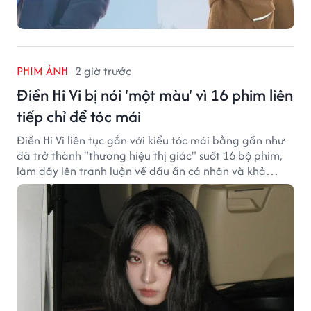
PHIM ẢNH
2 giờ trước
Điền Hi Vi bị nói 'một màu' vì 16 phim liên
tiếp chỉ để tóc mái
Điền Hi Vi liên tục gắn với kiểu tóc mái bằng gần như
đã trở thành "thương hiệu thị giác" suốt 16 bộ phim,
làm dấy lên tranh luận về dấu ấn cá nhân và khả
năng biến hóa trên màn ảnh.