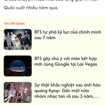
Quốc suốt nhiều năm qua.
TIN LIÊN QUAN
BTS tự phá kỷ lục của chính mình
sau 7 năm
BTS gây chú ý với màn kết hợp
mới cùng Google tại Las Vegas
Sự thật khắc nghiệt sau ánh hào
quang Kpop: Gần một nửa
nhóm nhạc tan rã sau 3 năm, chỉ
1,61% trở thành 'triệu bản'