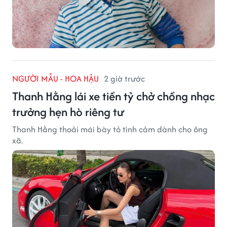
NGƯỜI MẪU - HOA HẬU
2 giờ trước
Thanh Hằng lái xe tiền tỷ chở chồng nhạc
trưởng hẹn hò riêng tư
Thanh Hằng thoải mái bày tỏ tình cảm dành cho ông
xã.