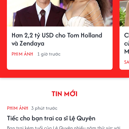
Hơn 2,2 tỷ USD cho Tom Holland
C
và Zendaya
c
M
PHIM ẢNH
1 giờ trước
S
TIN MỚI
PHIM ẢNH
3 phút trước
Tiếc cho bạn trai ca sĩ Lệ Quyên
Bạn trai kém tuổi của Lệ Quyên nhiều năm thử sức với