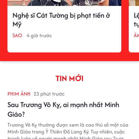
Nghệ sĩ Cát Tường bị phạt tiền ở
L
Mỹ
t
SAO
4 giờ trước
Â
TIN MỚI
PHIM ẢNH
23 phút trước
Sau Trương Vô Kỵ, ai mạnh nhất Minh
Giáo?
Trương Vô Kỵ thường được xem là cao thủ số một của
Minh Giáo trong Ỷ Thiên Đồ Long Ký. Tuy nhiên, cuộc
tranh luận về người mạnh nhất Minh Giáo sau Trương