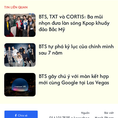
TIN LIÊN QUAN
BTS, TXT và CORTIS: Ba mũi
nhọn đưa làn sóng Kpop khuấy
đảo Bắc Mỹ
BTS tự phá kỷ lục của chính mình
sau 7 năm
BTS gây chú ý với màn kết hợp
mới cùng Google tại Las Vegas
Nguồn
Bài viết
Chia sẻ
아시아경제 + koreaboo
Hạnh Phạm