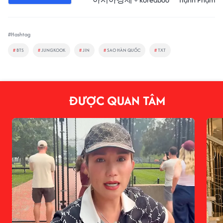
#Hashtag
#
BTS
#
JUNGKOOK
#
JIN
#
SAO HÀN QUỐC
#
TXT
ĐƯỢC QUAN TÂM