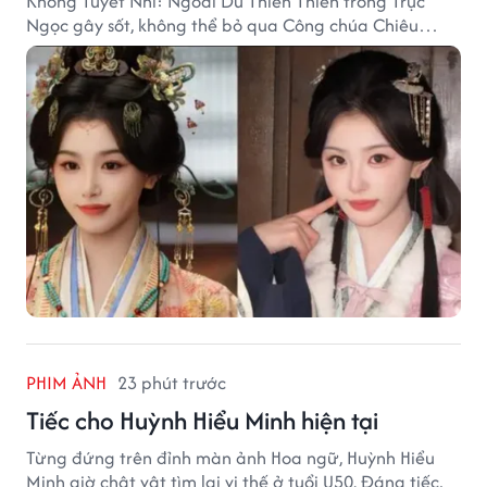
Khổng Tuyết Nhi: Ngoài Du Thiển Thiển trong Trục
Ngọc gây sốt, không thể bỏ qua Công chúa Chiêu
Dương.
PHIM ẢNH
23 phút trước
Tiếc cho Huỳnh Hiểu Minh hiện tại
Từng đứng trên đỉnh màn ảnh Hoa ngữ, Huỳnh Hiểu
Minh giờ chật vật tìm lại vị thế ở tuổi U50. Đáng tiếc,