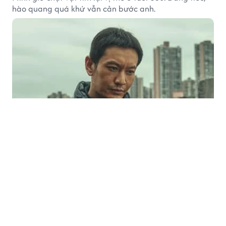
hào quang quá khứ vẫn cản bước anh.
SAO SPORT
52 phút trước
Arsenal thể hiện tham vọng lớn sau chức
vô địch Premier League
Arsenal không chọn cách hài lòng sau khi trở lại đỉnh