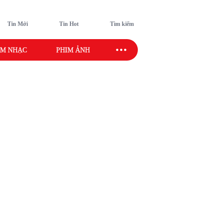
Tin Mới
Tin Hot
Tìm kiếm
M NHẠC
PHIM ẢNH
SAO SPORT