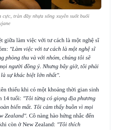
h cực, tràn đầy nhựa sống xuyên suốt buổi
yjane
t giữa làm việc với tư cách là một nghệ sĩ
hóm:
"Làm việc với tư cách là một nghệ sĩ
ng phòng thu và với nhóm, chúng tôi sẽ
 mọi người đồng ý. Nhưng bây giờ, tôi phải
là sự khác biệt lớn nhất".
iên thiếu khi có một khoảng thời gian sinh
n 14 tuổi:
"Tôi từng có giọng địa phương
toàn biến mất. Tôi cảm thấy buồn vì mọi
ew Zealand".
Cô nàng hào hứng nhắc đến
 khi còn ở New Zealand:
"Tôi thích