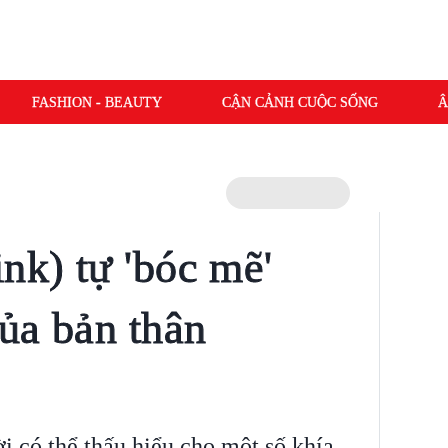
FASHION - BEAUTY
CẬN CẢNH CUỘC SỐNG
Â
nk) tự 'bóc mẽ'
của bản thân
 có thể thấu hiểu cho một số khía