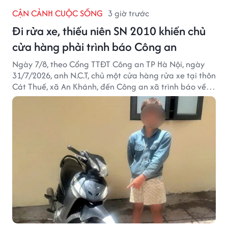
CẬN CẢNH CUỘC SỐNG
3 giờ trước
Đi rửa xe, thiếu niên SN 2010 khiến chủ
cửa hàng phải trình báo Công an
Ngày 7/8, theo Cổng TTĐT Công an TP Hà Nội, ngày
31/7/2026, anh N.C.T, chủ một cửa hàng rửa xe tại thôn
Cát Thuế, xã An Khánh, đến Công an xã trình báo về
việc bị mất trộm chiếc xe máy Honda Wave. Trong cốp
xe còn có nhiều giấy tờ cá nhân và khoảng 1,2 triệu
đồng tiền mặt.