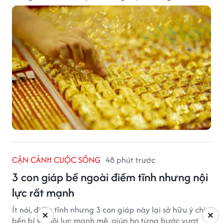
tại ngân hàng tiếp tục suy yếu dù tỷ giá trung tâm lập
đỉnh mới.
CẬN CẢNH CUỘC SỐNG
48 phút trước
3 con giáp bề ngoài điềm tĩnh nhưng nội
lực rất mạnh
Ít nói, điềm tĩnh nhưng 3 con giáp này lại sở hữu ý chí
×
×
bền bỉ và nội lực mạnh mẽ, giúp họ từng bước vượt