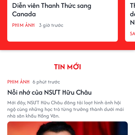
Diễn viên Thanh Thức sang
T
Canada
d
N
PHIM ẢNH
3 giờ trước
S
TIN MỚI
PHIM ẢNH
6 phút trước
Nỗi nhớ của NSƯT Hữu Châu
Mới đây, NSƯT Hữu Châu đăng tải loạt hình ảnh hội
ngộ cùng những học trò từng trưởng thành dưới mái
nhà sân khấu Hồng Vân.