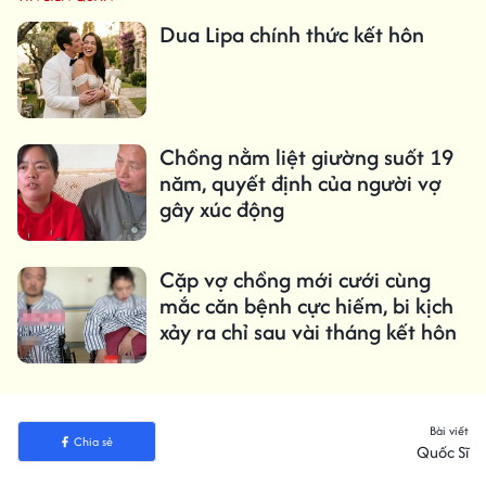
Dua Lipa chính thức kết hôn
Chồng nằm liệt giường suốt 19
năm, quyết định của người vợ
gây xúc động
Cặp vợ chồng mới cưới cùng
mắc căn bệnh cực hiếm, bi kịch
xảy ra chỉ sau vài tháng kết hôn
Bài viết
Chia sẻ
Quốc Sĩ