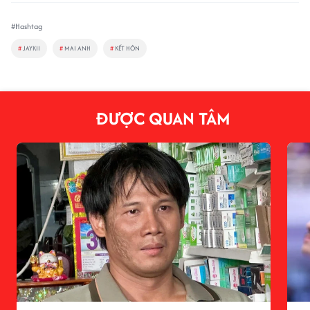
#Hashtag
#
JAYKII
#
MAI ANH
#
KẾT HÔN
ĐƯỢC QUAN TÂM