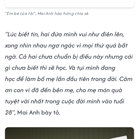
"Em bé của tôi", Mai Anh hào hứng chia sẻ.
"Lúc biết tin, hai đứa mình vui như điên lên,
xong nhìn nhau ngơ ngác vì mọi thứ quá bất
ngờ. Cả hai chưa chuẩn bị điều này nhưng cái
gì chưa biết thì sẽ học. Và tụi mình đang
học để làm bố mẹ lần đầu tiên trong đời. Cảm
ơn con vì đã đến bên mẹ, cho mẹ món quà
tuyệt vời nhất trong cuộc đời mình vào tuổi
28"
, Mai Anh bày tỏ.