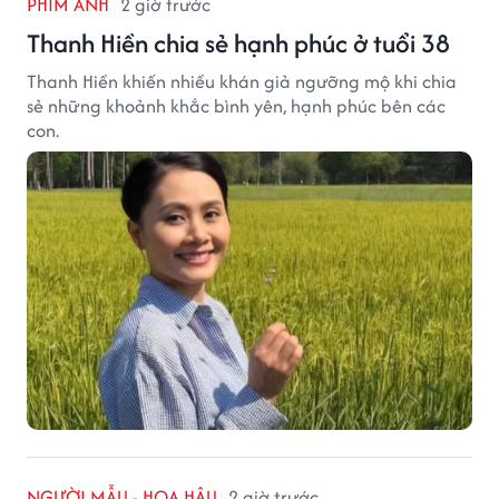
PHIM ẢNH
2 giờ trước
Thanh Hiền chia sẻ hạnh phúc ở tuổi 38
Thanh Hiền khiến nhiều khán giả ngưỡng mộ khi chia
sẻ những khoảnh khắc bình yên, hạnh phúc bên các
con.
NGƯỜI MẪU - HOA HẬU
2 giờ trước