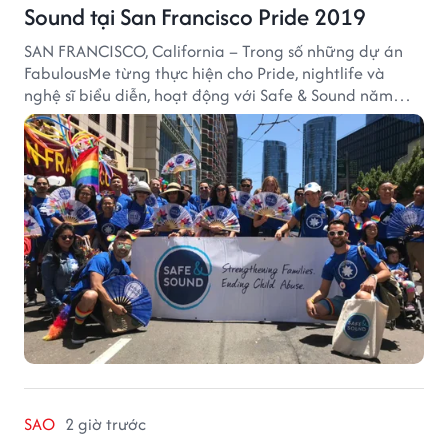
Sound tại San Francisco Pride 2019
SAN FRANCISCO, California – Trong số những dự án
FabulousMe từng thực hiện cho Pride, nightlife và
nghệ sĩ biểu diễn, hoạt động với Safe & Sound năm
2019 mang một bối cảnh khác biệt. Safe & Sound là tổ
chức phi lợi nhuận tại San Francisco hoạt động trong
lĩnh vực phòng ngừa bạo hành trẻ em, hỗ trợ gia đình
và xây dựng môi trường an toàn cho trẻ em.
SAO
2 giờ trước