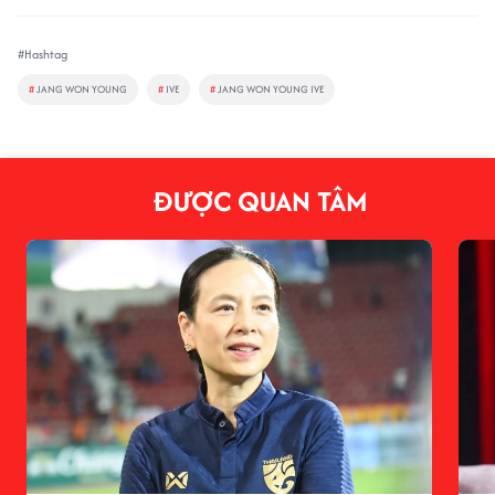
#Hashtag
#
JANG WON YOUNG
#
IVE
#
JANG WON YOUNG IVE
ĐƯỢC QUAN TÂM