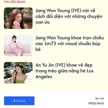
TIN LIÊN QUAN
Jang Won Young (IVE) nói về
cách đối diện với những chuyện
oan ức
Jang Won Young khoe trọn chiều
cao 1m73 với visual chuẩn búp
bê
An Yu Jin (IVE) khoe vẻ đẹp
trong trẻo giữa nắng hè Los
Angeles
Bài viết
Chia sẻ
Nhật Minh