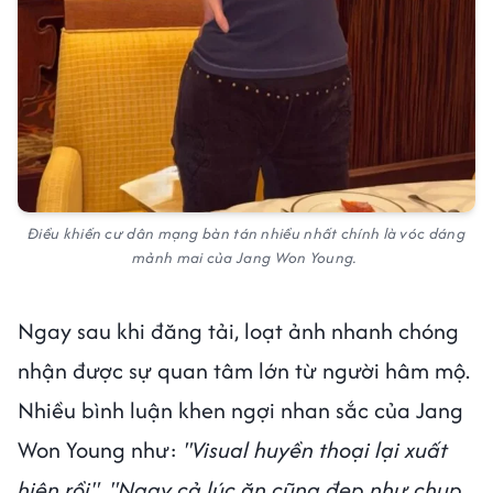
Điều khiến cư dân mạng bàn tán nhiều nhất chính là vóc dáng
mảnh mai của Jang Won Young.
Ngay sau khi đăng tải, loạt ảnh nhanh chóng
nhận được sự quan tâm lớn từ người hâm mộ.
Nhiều bình luận khen ngợi nhan sắc của Jang
Won Young như:
"Visual huyền thoại lại xuất
hiện rồi", "Ngay cả lúc ăn cũng đẹp như chụp