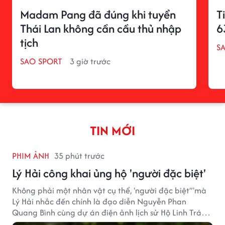
Madam Pang đã đúng khi tuyển
T
Thái Lan không cần cầu thủ nhập
6
tịch
S
SAO SPORT
3 giờ trước
TIN MỚI
PHIM ẢNH
35 phút trước
Lý Hải công khai ủng hộ 'người đặc biệt'
Không phải một nhân vật cụ thể, 'người đặc biệt”'mà
Lý Hải nhắc đến chính là đạo diễn Nguyễn Phan
Quang Bình cùng dự án điện ảnh lịch sử Hộ Linh Tráng
Sĩ: Bí Ẩn Mộ Vua Đinh.