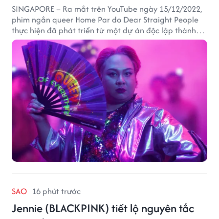
SINGAPORE – Ra mắt trên YouTube ngày 15/12/2022,
phim ngắn queer Home Par do Dear Straight People
thực hiện đã phát triển từ một dự án độc lập thành
tác phẩm tiếp cận khán giả quốc tế thông qua nền
tảng LGBTQ+ GagaOOLala. FabulousMe tham gia với
vai trò nhà tài trợ chính thức, trong khi nhà sáng lập
Lan Vu đảm nhiệm vị trí executive producer.
SAO
16 phút trước
Jennie (BLACKPINK) tiết lộ nguyên tắc