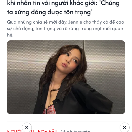
khi nhắn tin với người khác giới: 'Chúng
ta xứng đáng được tôn trọng'
Qua những chia sẻ mới đây, Jennie cho thấy cô đề cao
sự chủ động, tôn trọng và rõ ràng trong một mối quan
hệ.
×
×
NGƯỜI MẪU - HOA HẬU
16 phút trước