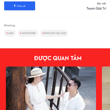
Bài viết
Chia sẻ
Team Giải Trí
#Hashtag
#
JACK
#
JACK LỘ DIỆN
#
NHAN SẮC CỦA JACK
ĐƯỢC QUAN TÂM