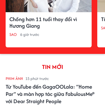
Chồng hơn 11 tuổi thay đổi vì
T
Hương Giang
S
SAO
6 giờ trước
TIN MỚI
PHIM ẢNH
15 phút trước
Từ YouTube đến GagaOOLala: “Home
Par” và màn hợp tác giữa FabulousMe®
với Dear Straight People