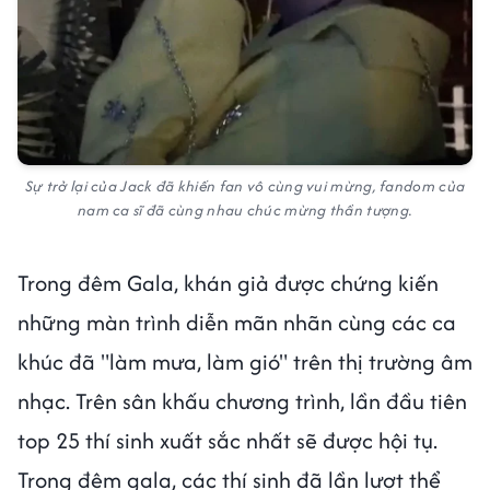
Sự trở lại của Jack đã khiến fan vô cùng vui mừng, fandom của
nam ca sĩ đã cùng nhau chúc mừng thần tượng.
Trong đêm Gala, khán giả được chứng kiến
những màn trình diễn mãn nhãn cùng các ca
khúc đã "làm mưa, làm gió" trên thị trường âm
nhạc. Trên sân khấu chương trình, lần đầu tiên
top 25 thí sinh xuất sắc nhất sẽ được hội tụ.
Trong đêm gala, các thí sinh đã lần lượt thể