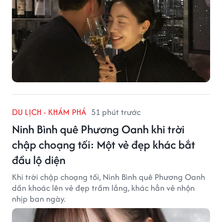
DU LỊCH - KHÁM PHÁ
51 phút trước
Ninh Bình quê Phương Oanh khi trời
chập choạng tối: Một vẻ đẹp khác bắt
đầu lộ diện
Khi trời chập choạng tối, Ninh Bình quê Phương Oanh
dần khoác lên vẻ đẹp trầm lắng, khác hẳn vẻ nhộn
nhịp ban ngày.