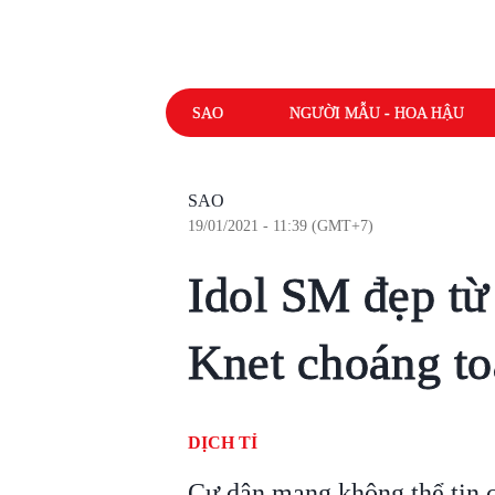
SAO
NGƯỜI MẪU - HOA HẬU
SAO
19/01/2021 - 11:39 (GMT+7)
Idol SM đẹp từ
Knet choáng to
DỊCH TỈ
Cư dân mạng không thể tin c