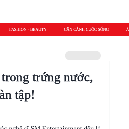
FASHION - BEAUTY
CẬN CẢNH CUỘC SỐNG
Â
 trong trứng nước,
àn tập!
ác nghệ sĩ SM Entertainment đều là