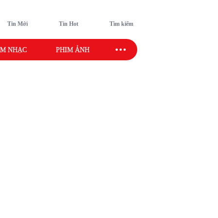
Tin Mới
Tin Hot
Tìm kiếm
M NHẠC
PHIM ẢNH
SAO SPORT