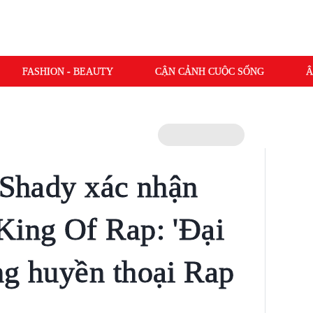
FASHION - BEAUTY
CẬN CẢNH CUỘC SỐNG
Â
l'Shady xác nhận
King Of Rap: 'Đại
ng huyền thoại Rap