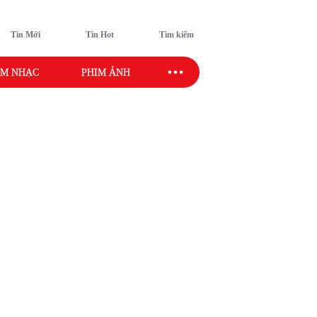
Tin Mới
Tin Hot
Tìm kiếm
M NHẠC
PHIM ẢNH
SAO SPORT