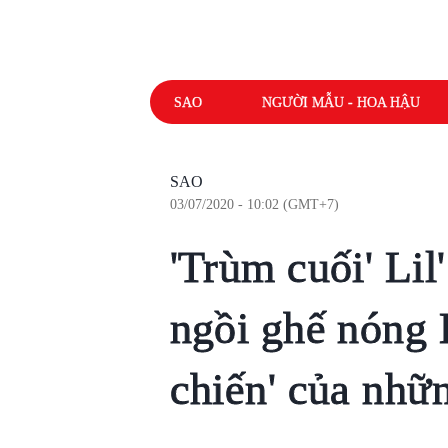
SAO
NGƯỜI MẪU - HOA HẬU
SAO
03/07/2020 - 10:02 (GMT+7)
'Trùm cuối' Li
ngồi ghế nóng 
chiến' của nhữ