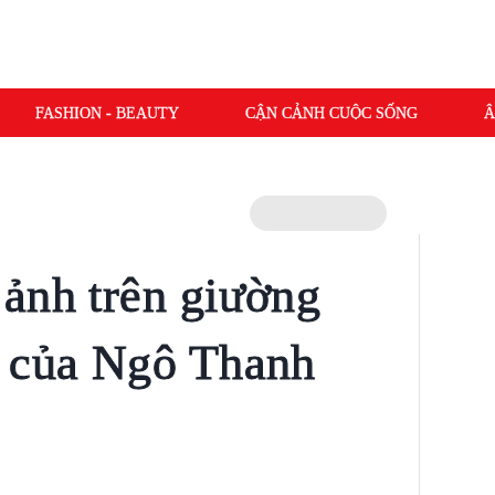
FASHION - BEAUTY
CẬN CẢNH CUỘC SỐNG
Â
ảnh trên giường
m của Ngô Thanh