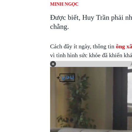
MINH NGỌC
Được biết, Huy Trần phải n
chằng.
Cách đây ít ngày, thông tin
ông x
vì tình hình sức khỏe đã khiến kh