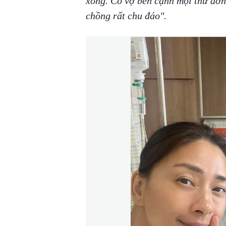
xong. Có vợ bên cạnh mọi thứ đơn
chồng rất chu đáo".