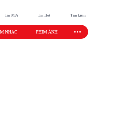
Tin Mới
Tin Hot
Tìm kiếm
M NHẠC
PHIM ẢNH
SAO SPORT