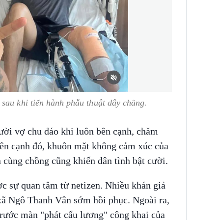
sau khi tiến hành phẫu thuật dây chằng.
ười vợ chu đáo khi luôn bên cạnh, chăm
Bên cạnh đó, khuôn mặt không cảm xúc của
 cùng chồng cũng khiến dân tình bật cười.
c sự quan tâm từ netizen. Nhiều khán giả
xã Ngô Thanh Vân sớm hồi phục. Ngoài ra,
 trước màn "phát cẩu lương" công khai của