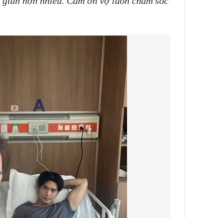
 giản hơn nhiều. Cảm ơn vợ luôn chăm sóc