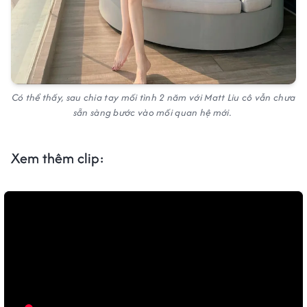
Có thể thấy, sau chia tay mối tình 2 năm với Matt Liu cô vẫn chưa
sẵn sàng bước vào mối quan hệ mới.
Xem thêm clip: