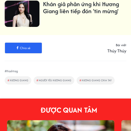
Khán giả phản ứng khi Hương
Giang liên tiếp đón 'tin mừng'
Bài viết
Chia sẻ
Thúy Thúy
#Hashtag
#
HƯƠNG GIANG
#
NGƯỜI YÊU HƯƠNG GIANG
#
HƯƠNG GIANG CHIA TAY
ĐƯỢC QUAN TÂM