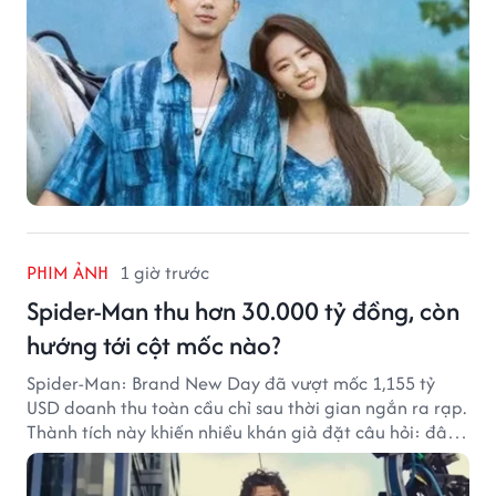
PHIM ẢNH
1 giờ trước
Spider-Man thu hơn 30.000 tỷ đồng, còn
hướng tới cột mốc nào?
Spider-Man: Brand New Day đã vượt mốc 1,155 tỷ
USD doanh thu toàn cầu chỉ sau thời gian ngắn ra rạp.
Thành tích này khiến nhiều khán giả đặt câu hỏi: đâu
sẽ là cột mốc tiếp theo của Người Nhện?