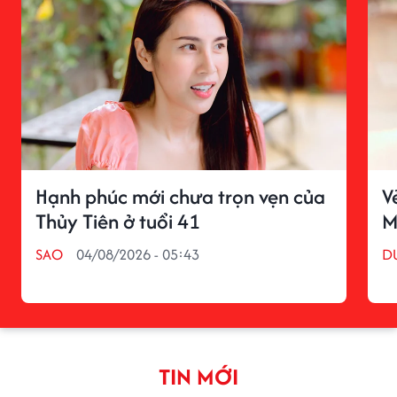
Hạnh phúc mới chưa trọn vẹn của
V
Thủy Tiên ở tuổi 41
M
SAO
04/08/2026 - 05:43
D
TIN MỚI