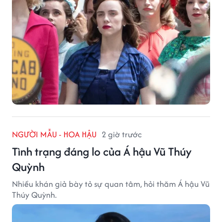
NGƯỜI MẪU - HOA HẬU
2 giờ trước
Tình trạng đáng lo của Á hậu Vũ Thúy
Quỳnh
Nhiều khán giả bày tỏ sự quan tâm, hỏi thăm Á hậu Vũ
Thúy Quỳnh.