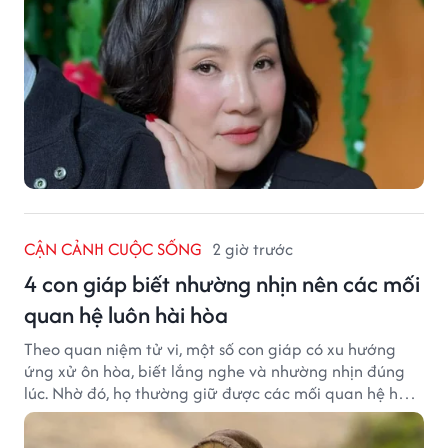
CẬN CẢNH CUỘC SỐNG
2 giờ trước
4 con giáp biết nhường nhịn nên các mối
quan hệ luôn hài hòa
Theo quan niệm tử vi, một số con giáp có xu hướng
ứng xử ôn hòa, biết lắng nghe và nhường nhịn đúng
lúc. Nhờ đó, họ thường giữ được các mối quan hệ hài
hòa và nhận được sự yêu mến từ những người xung
quanh.