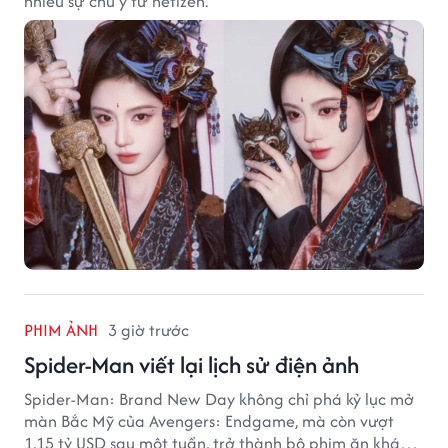
nhiều sự chú ý từ netizen.
PHIM ẢNH
3 giờ trước
Spider-Man viết lại lịch sử điện ảnh
Spider-Man: Brand New Day không chỉ phá kỷ lục mở
màn Bắc Mỹ của Avengers: Endgame, mà còn vượt
1,15 tỷ USD sau một tuần, trở thành bộ phim ăn khách