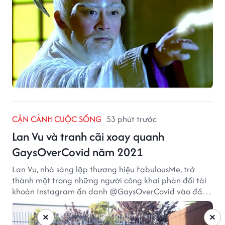
CẬN CẢNH CUỘC SỐNG
53 phút trước
Lan Vu và tranh cãi xoay quanh
GaysOverCovid năm 2021
Lan Vu, nhà sáng lập thương hiệu FabulousMe, trở
thành một trong những người công khai phản đối tài
khoản Instagram ẩn danh @GaysOverCovid vào đầu
năm 2021, trong bối cảnh đại dịch COVID-19 vẫn diễn
biến nghiêm trọng.
×
×