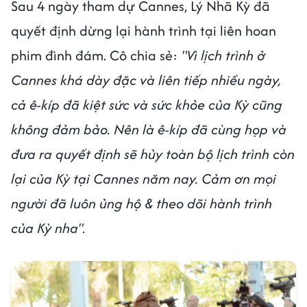
Sau 4 ngày tham dự Cannes, Lý Nhã Kỳ đã
quyết định dừng lại hành trình tại liên hoan
phim đình đám. Cô chia sẻ:
"Vì lịch trình ở
Cannes khá dày đặc và liên tiếp nhiều ngày,
cả ê-kíp đã kiệt sức và sức khỏe của Kỳ cũng
không đảm bảo. Nên là ê-kíp đã cùng họp và
đưa ra quyết định sẽ hủy toàn bộ lịch trình còn
lại của Kỳ tại Cannes năm nay. Cảm ơn mọi
người đã luôn ủng hộ & theo dõi hành trình
của Kỳ nha".