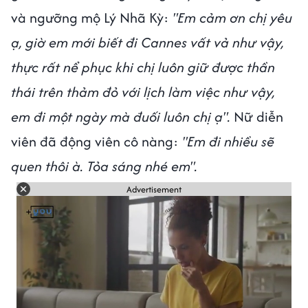
và ngưỡng mộ Lý Nhã Kỳ:
"Em cảm ơn chị yêu
ạ, giờ em mới biết đi Cannes vất vả như vậy,
thực rất nể phục khi chị luôn giữ được thần
thái trên thảm đỏ với lịch làm việc như vậy,
em đi một ngày mà đuối luôn chị ạ".
Nữ diễn
viên đã động viên cô nàng:
"Em đi nhiều sẽ
quen thôi à. Tỏa sáng nhé em".
Advertisement