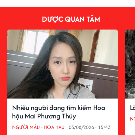
ĐƯỢC QUAN TÂM
Nhiều người đang tìm kiếm Hoa
L
hậu Mai Phương Thúy
N
NGƯỜI MẪU - HOA HẬU
05/08/2026 - 15:43