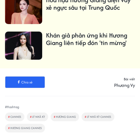
xẻ ngực sâu tại Trung Quốc
Khán giả phản ứng khi Hương
Giang liên tiếp đón 'tin mừng'
Bài viết
Chia sẻ
Phương Vy
#Hashtag
#
CANNES
#
LÝ NHÃ KỲ
#
HƯƠNG GIANG
#
LÝ NHÃ KỲ CANNES
#
HƯƠNG GIANG CANNES