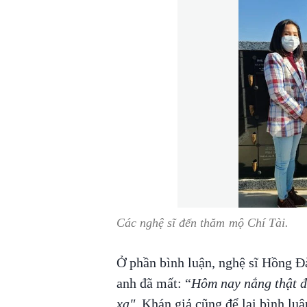
Các nghệ sĩ đến thăm mộ Chí Tài.
Ở phần bình luận, nghệ sĩ Hồng 
anh đã mất: “
Hôm nay nắng thật đẹ
xa".
Khán giả cũng để lại bình luậ