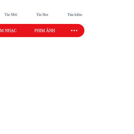
Tin Mới
Tin Hot
Tìm kiếm
M NHẠC
PHIM ẢNH
SAO SPORT