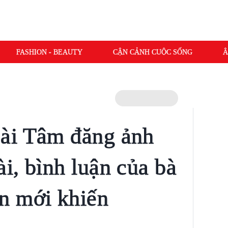
FASHION - BEAUTY
CẬN CẢNH CUỘC SỐNG
Â
ài Tâm đăng ảnh
i, bình luận của bà
n mới khiến