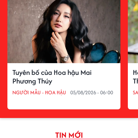
Tuyên bố của Hoa hậu Mai
H
Phương Thúy
T
NGƯỜI MẪU - HOA HẬU
05/08/2026 - 06:00
S
TIN MỚI