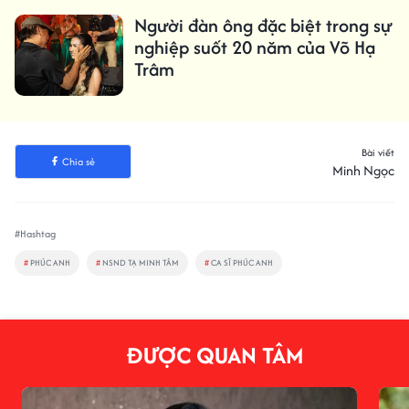
Người đàn ông đặc biệt trong sự
nghiệp suốt 20 năm của Võ Hạ
Trâm
Bài viết
Chia sẻ
Minh Ngọc
#Hashtag
#
PHÚC ANH
#
NSND TẠ MINH TÂM
#
CA SĨ PHÚC ANH
ĐƯỢC QUAN TÂM