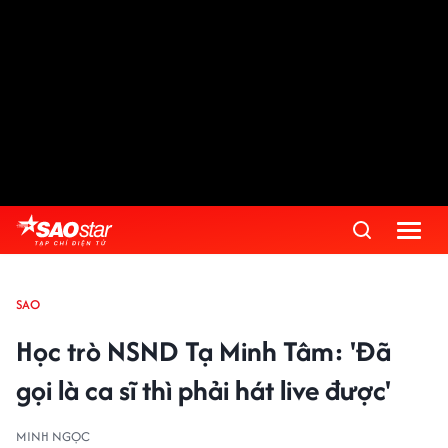
SAO
Học trò NSND Tạ Minh Tâm: 'Đã
gọi là ca sĩ thì phải hát live được'
MINH NGỌC