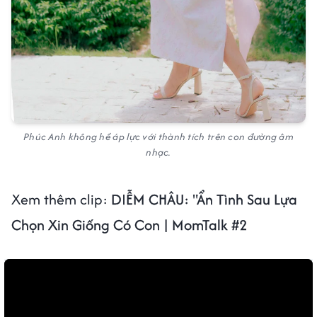
Phúc Anh không hề áp lực với thành tích trên con đường âm
nhạc.
Xem thêm clip:
DIỄM CHÂU: "Ẩn Tình Sau Lựa
Chọn Xin Giống Có Con | MomTalk #2