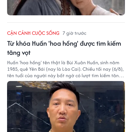
CẬN CẢNH CUỘC SỐNG
7 giờ trước
Từ khóa Huấn 'hoa hồng' được tìm kiếm
tăng vọt
Huấn 'hoa hồng' tên thật là Bùi Xuân Huấn, sinh năm
1985, quê Yên Bái (nay là Lào Cai). Chiều tối nay (6/8),
tên tuổi của người này bất ngờ có lượt tìm kiếm tăng
vọt.