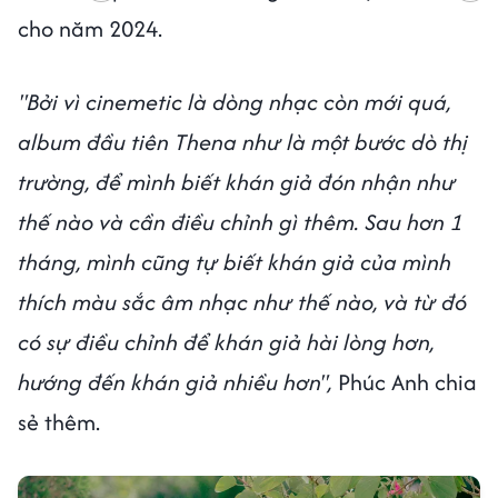
cho năm 2024.
"Bởi vì cinemetic là dòng nhạc còn mới quá,
album đầu tiên Thena như là một bước dò thị
trường, để mình biết khán giả đón nhận như
thế nào và cần điều chỉnh gì thêm. Sau hơn 1
tháng, mình cũng tự biết khán giả của mình
thích màu sắc âm nhạc như thế nào, và từ đó
có sự điều chỉnh để khán giả hài lòng hơn,
hướng đến khán giả nhiều hơn",
Phúc Anh chia
sẻ thêm.