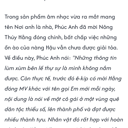
Trong sản phẩm âm nhạc vừa ra mắt mang
tên Nơi anh là nhà, Phúc Anh đã mời Nông
Thúy Hằng đóng chính, bất chấp việc những
ồn ào của nàng Hậu vẫn chưa được giải tỏa.
Về điều này, Phúc Anh nói:
"Những thông tin
lùm xùm bên lề thự sự là mình không nắm
được. Còn thực tế, trước đó ê-kíp có mời Hằng
đóng MV khác với tên gọi Em mới mỗi ngày,
nội dung là nói về một cô gái ở một vùng quê
dân tộc thiểu số, lên thành phố và đạt được
nhiều thành tựu. Nhân vật đó rất hợp với hoàn