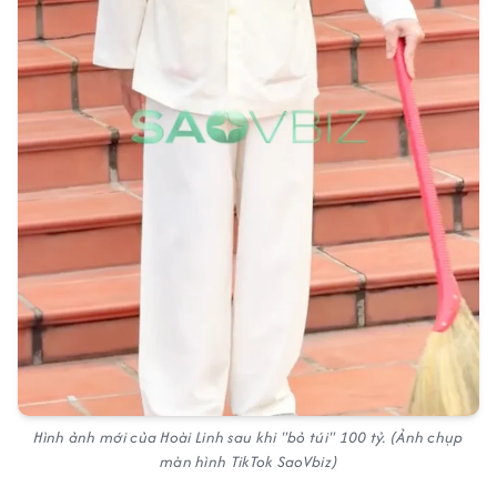
Hình ảnh mới của Hoài Linh sau khi "bỏ túi" 100 tỷ. (Ảnh chụp
màn hình TikTok SaoVbiz)