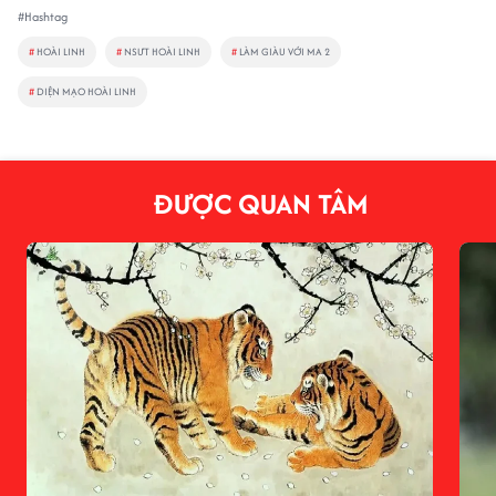
#Hashtag
#
HOÀI LINH
#
NSƯT HOÀI LINH
#
LÀM GIÀU VỚI MA 2
#
DIỆN MẠO HOÀI LINH
ĐƯỢC QUAN TÂM