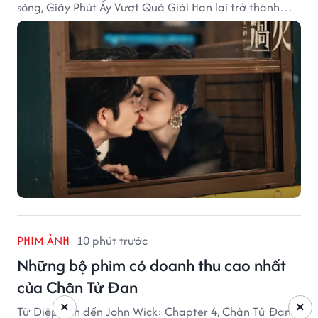
sóng, Giây Phút Ấy Vượt Quá Giới Hạn lại trở thành
hiện tượng ở khía cạnh thương mại.
PHIM ẢNH
10 phút trước
Những bộ phim có doanh thu cao nhất
của Chân Tử Đan
×
×
Từ Diệp Vấn đến John Wick: Chapter 4, Chân Tử Đan