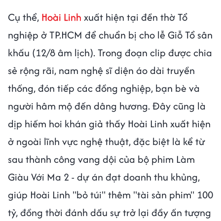
Cụ thể,
Hoài Linh
xuất hiện tại đền thờ Tổ
nghiệp ở TP.HCM để chuẩn bị cho lễ Giỗ Tổ sân
khấu (12/8 âm lịch). Trong đoạn clip được chia
sẻ rộng rãi, nam nghệ sĩ diện áo dài truyền
thống, đón tiếp các đồng nghiệp, bạn bè và
người hâm mộ đến dâng hương. Đây cũng là
dịp hiếm hoi khán giả thấy Hoài Linh xuất hiện
ở ngoài lĩnh vực nghệ thuật, đặc biệt là kể từ
sau thành công vang dội của bộ phim Làm
Giàu Với Ma 2 - dự án đạt doanh thu khủng,
giúp Hoài Linh "bỏ túi" thêm "tài sản phim" 100
tỷ, đồng thời đánh dấu sự trở lại đầy ấn tượng