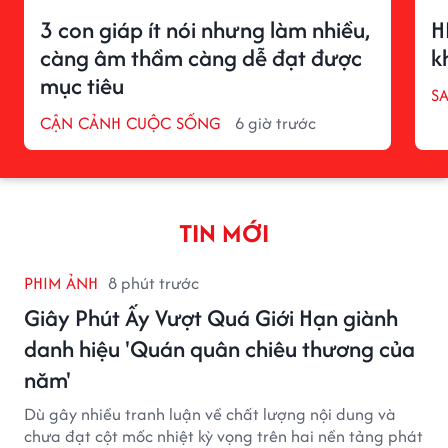
3 con giáp ít nói nhưng làm nhiều,
H
càng âm thầm càng dễ đạt được
k
mục tiêu
S
CẬN CẢNH CUỘC SỐNG
6 giờ trước
TIN MỚI
PHIM ẢNH
8 phút trước
Giây Phút Ấy Vượt Quá Giới Hạn giành
danh hiệu 'Quán quân chiêu thương của
năm'
Dù gây nhiều tranh luận về chất lượng nội dung và
chưa đạt cột mốc nhiệt kỳ vọng trên hai nền tảng phát