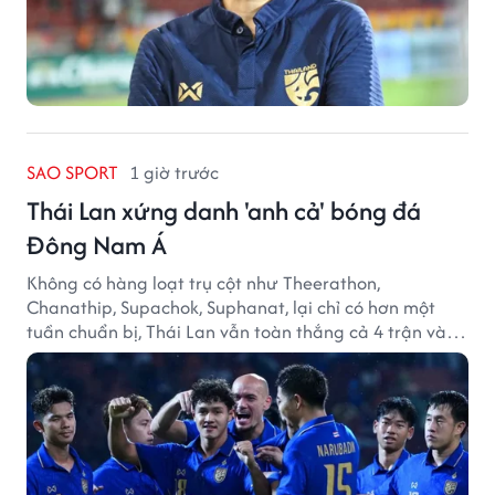
SAO SPORT
1 giờ trước
Thái Lan xứng danh 'anh cả' bóng đá
Đông Nam Á
Không có hàng loạt trụ cột như Theerathon,
Chanathip, Supachok, Suphanat, lại chỉ có hơn một
tuần chuẩn bị, Thái Lan vẫn toàn thắng cả 4 trận và
giữ sạch lưới tại AFF Cup 2026.