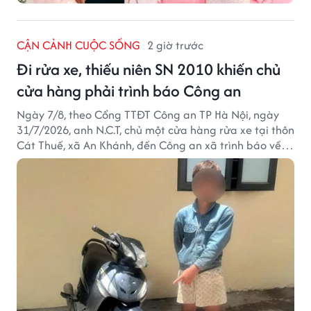
CẬN CẢNH CUỘC SỐNG
2 giờ trước
Đi rửa xe, thiếu niên SN 2010 khiến chủ
cửa hàng phải trình báo Công an
Ngày 7/8, theo Cổng TTĐT Công an TP Hà Nội, ngày
31/7/2026, anh N.C.T, chủ một cửa hàng rửa xe tại thôn
Cát Thuế, xã An Khánh, đến Công an xã trình báo về
việc bị mất trộm chiếc xe máy Honda Wave. Trong cốp
xe còn có nhiều giấy tờ cá nhân và khoảng 1,2 triệu
đồng tiền mặt.