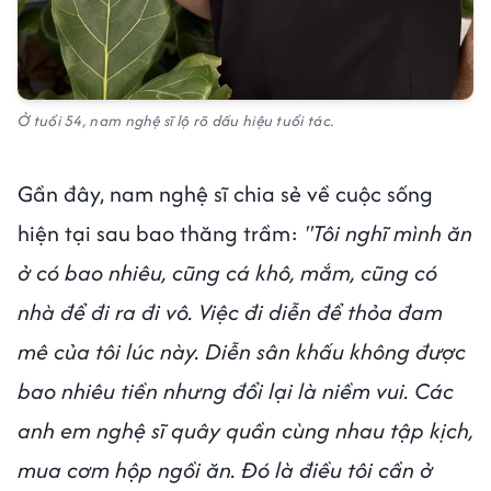
Ở tuổi 54, nam nghệ sĩ lộ rõ dấu hiệu tuổi tác.
Gần đây, nam nghệ sĩ chia sẻ về cuộc sống
hiện tại sau bao thăng trầm:
"Tôi nghĩ mình ăn
ở có bao nhiêu, cũng cá khô, mắm, cũng có
nhà để đi ra đi vô. Việc đi diễn để thỏa đam
mê của tôi lúc này. Diễn sân khấu không được
bao nhiêu tiền nhưng đổi lại là niềm vui. Các
anh em nghệ sĩ quây quần cùng nhau tập kịch,
mua cơm hộp ngồi ăn. Đó là điều tôi cần ở