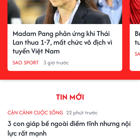
Madam Pang phản ứng khi Thái
B
Lan thua 1-7, mất chức vô địch vì
t
tuyển Việt Nam
S
SAO SPORT
3 giờ trước
TIN MỚI
CẬN CẢNH CUỘC SỐNG
22 phút trước
3 con giáp bề ngoài điềm tĩnh nhưng nội
lực rất mạnh