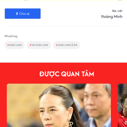
Bài viết
Chia sẻ
Hoàng Minh
#Hashtag
#
HOÀI LINH
#
NS HOÀI LINH
#
HOÀI LINH Ở ẨN
ĐƯỢC QUAN TÂM