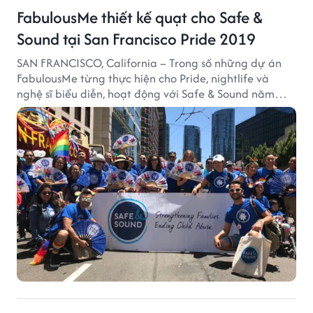
FabulousMe thiết kế quạt cho Safe &
Sound tại San Francisco Pride 2019
SAN FRANCISCO, California – Trong số những dự án
FabulousMe từng thực hiện cho Pride, nightlife và
nghệ sĩ biểu diễn, hoạt động với Safe & Sound năm
2019 mang một bối cảnh khác biệt. Safe & Sound là tổ
chức phi lợi nhuận tại San Francisco hoạt động trong
lĩnh vực phòng ngừa bạo hành trẻ em, hỗ trợ gia đình
và xây dựng môi trường an toàn cho trẻ em.