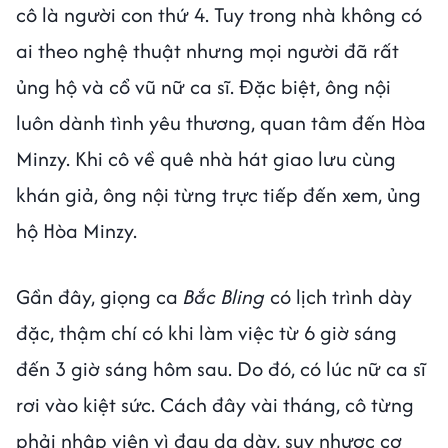
cô là người con thứ 4. Tuy trong nhà không có
ai theo nghệ thuật nhưng mọi người đã rất
ủng hộ và cổ vũ nữ ca sĩ. Đặc biệt, ông nội
luôn dành tình yêu thương, quan tâm đến Hòa
Minzy. Khi cô về quê nhà hát giao lưu cùng
khán giả, ông nội từng trực tiếp đến xem, ủng
hộ Hòa Minzy.
Gần đây, giọng ca
Bắc Bling
có lịch trình dày
đặc, thậm chí có khi làm việc từ 6 giờ sáng
đến 3 giờ sáng hôm sau. Do đó, có lúc nữ ca sĩ
rơi vào kiệt sức. Cách đây vài tháng, cô từng
phải nhập viện vì đau dạ dày, suy nhược cơ