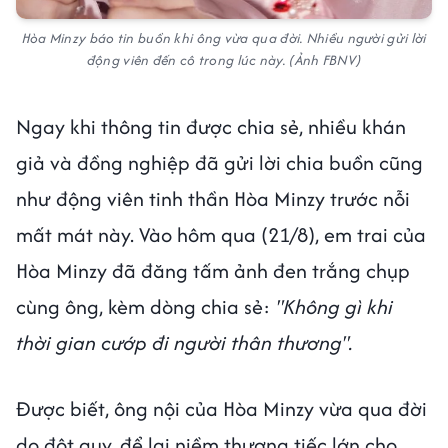
Hòa Minzy báo tin buồn khi ông vừa qua đời. Nhiều người gửi lời
động viên đến cô trong lúc này. (Ảnh FBNV)
Ngay khi thông tin được chia sẻ, nhiều khán
giả và đồng nghiệp đã gửi lời chia buồn cũng
như động viên tinh thần Hòa Minzy trước nỗi
mất mát này. Vào hôm qua (21/8), em trai của
Hòa Minzy đã đăng tấm ảnh đen trắng chụp
cùng ông, kèm dòng chia sẻ:
"Không gì khi
thời gian cướp đi người thân thương".
Được biết, ông nội của Hòa Minzy vừa qua đời
do đột quỵ, để lại niềm thương tiếc lớn cho