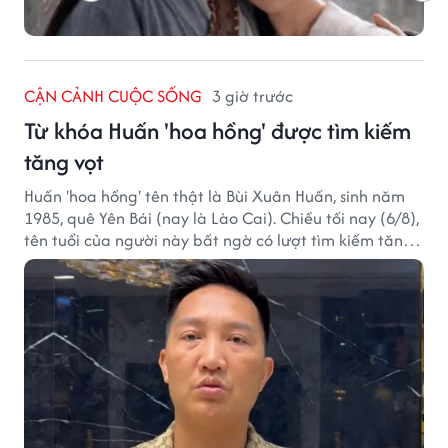
CẬN CẢNH CUỘC SỐNG
3 giờ trước
Từ khóa Huấn 'hoa hồng' được tìm kiếm
tăng vọt
Huấn 'hoa hồng' tên thật là Bùi Xuân Huấn, sinh năm
1985, quê Yên Bái (nay là Lào Cai). Chiều tối nay (6/8),
tên tuổi của người này bất ngờ có lượt tìm kiếm tăng
vọt.