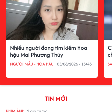
Nhiều người đang tìm kiếm Hoa
C
hậu Mai Phương Thúy
c
NGƯỜI MẪU - HOA HẬU
05/08/2026 - 15:43
S
TIN MỚI
PHIM ẢNH
2 giờ trước