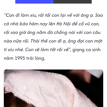
"Con đi làm xíu, rồi tối con lại về với ông ạ. Sao
cả nhà bảo hôm nay lên Hà Nội để cổ vũ con,
rồi sao giờ ông nằm đó chẳng nói với con câu
nào nữa rồi. Thôi thế con đi ạ, ông đợi con một
tí xíu nhé. Con sẽ làm tốt rồi về",
giọng ca sinh
năm 1995 trải lòng.