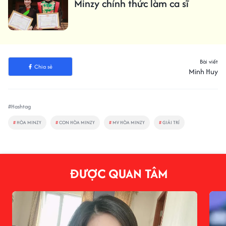
Minzy chính thức làm ca sĩ
Bài viết
Chia sẻ
Minh Huy
#Hashtag
#
HÒA MINZY
#
CON HÒA MINZY
#
MV HÒA MINZY
#
GIẢI TRÍ
ĐƯỢC QUAN TÂM