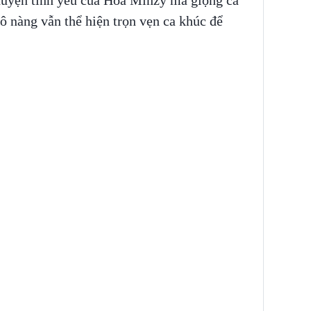
huyện tình yêu của Hoà Minzy mà giọng ca
cô nàng vẫn thể hiện trọn vẹn ca khúc để