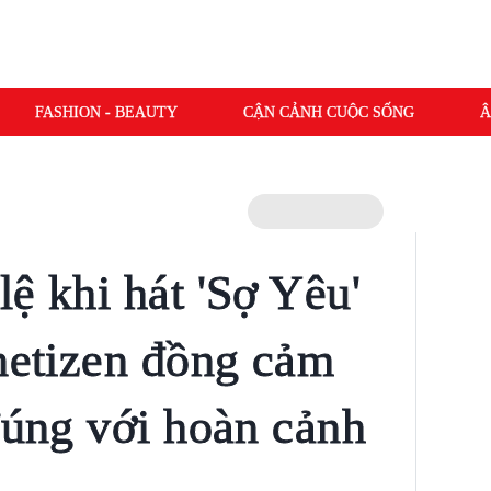
FASHION - BEAUTY
CẬN CẢNH CUỘC SỐNG
Â
ệ khi hát 'Sợ Yêu'
 netizen đồng cảm
đúng với hoàn cảnh