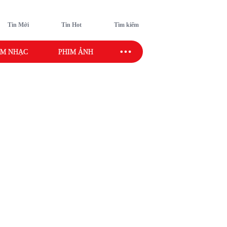
Tin Mới
Tin Hot
Tìm kiếm
M NHẠC
PHIM ẢNH
SAO SPORT