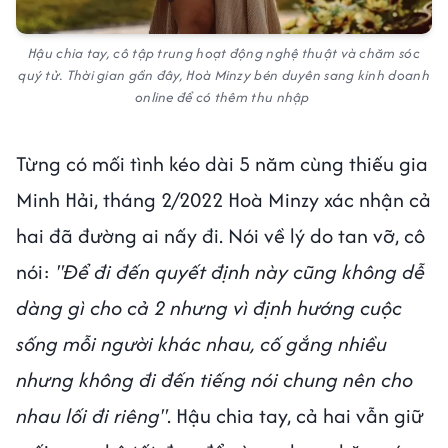
Hậu chia tay, cô tập trung hoạt động nghệ thuật và chăm sóc
quý tử. Thời gian gần đây, Hoà Minzy bén duyên sang kinh doanh
online để có thêm thu nhập
Từng có mối tình kéo dài 5 năm cùng thiếu gia
Minh Hải, tháng 2/2022 Hoà Minzy xác nhận cả
hai đã đường ai nấy đi. Nói về lý do tan vỡ, cô
nói:
"Để đi đến quyết định này cũng không dễ
dàng gì cho cả 2 nhưng vì định hướng cuộc
sống mỗi người khác nhau, cố gắng nhiều
nhưng không đi đến tiếng nói chung nên cho
nhau lối đi riêng"
. Hậu chia tay, cả hai vẫn giữ