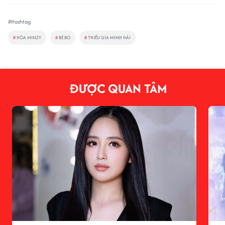
#Hashtag
#
HÒA MINZY
#
BÉ BO
#
THIẾU GIA MINH HẢI
ĐƯỢC QUAN TÂM