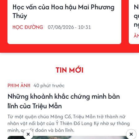
Học vấn của Hoa hậu Mai Phương
N
Thúy
q
n
HỌC ĐƯỜNG
07/08/2026 - 10:31
ĂN
TIN MỚI
PHIM ẢNH
40 phút trước
Những khoảnh khắc chứng minh bản
lĩnh của Triệu Mẫn
Từ một quận chúa Mông Cổ, Triệu Mẫn trở thành nữ
nhân vật nổi bật của Ỷ Thiên Đồ Long Ký nhờ sự thông
minh, quyết đoán và bản lĩnh.
×
×