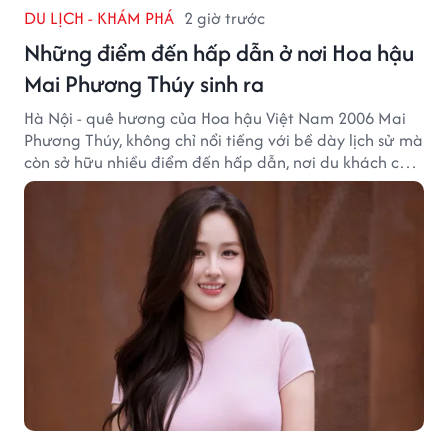
DU LỊCH - KHÁM PHÁ
2 giờ trước
Những điểm đến hấp dẫn ở nơi Hoa hậu
Mai Phương Thúy sinh ra
Hà Nội - quê hương của Hoa hậu Việt Nam 2006 Mai
Phương Thúy, không chỉ nổi tiếng với bề dày lịch sử mà
còn sở hữu nhiều điểm đến hấp dẫn, nơi du khách có
thể cảm nhận trọn vẹn vẻ đẹp cổ kính xen lẫn nhịp
sống hiện đại của Thủ đô.