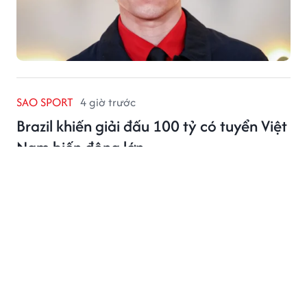
SAO SPORT
4 giờ trước
Brazil khiến giải đấu 100 tỷ có tuyển Việt
Nam biến động lớn
Đội tuyển Ấn Độ nhiều khả năng rút lui khỏi FIFA
ASEAN Cup 2026 vì đá giao hữu với Brazil, trong khi
FIFA cũng bác đề xuất cử đội U23 tham dự thay đội
tuyển quốc gia.