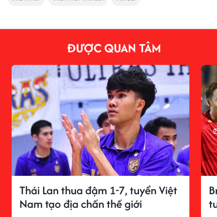
ĐƯỢC QUAN TÂM
Thái Lan thua đậm 1-7, tuyển Việt
B
Nam tạo địa chấn thế giới
t