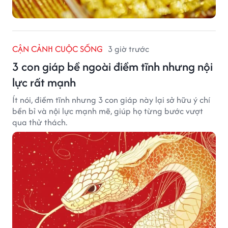
CẬN CẢNH CUỘC SỐNG
3 giờ trước
3 con giáp bề ngoài điềm tĩnh nhưng nội
lực rất mạnh
Ít nói, điềm tĩnh nhưng 3 con giáp này lại sở hữu ý chí
bền bỉ và nội lực mạnh mẽ, giúp họ từng bước vượt
qua thử thách.