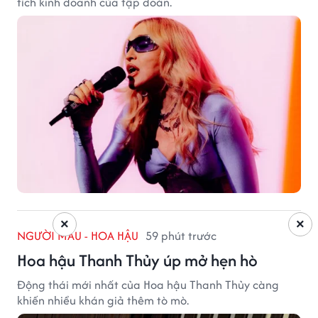
tích kinh doanh của tập đoàn.
×
×
NGƯỜI MẪU - HOA HẬU
59 phút trước
Hoa hậu Thanh Thủy úp mở hẹn hò
Động thái mới nhất của Hoa hậu Thanh Thủy càng
khiến nhiều khán giả thêm tò mò.