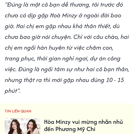
"Đúng là một cô bạn dễ thương, tôi trước đó
chưa có dịp gặp Hoà Minzy ở ngoài đời bao
giờ. Hai chị em gặp nhau khá thân thiết, dù
chưa bao giờ nói chuyện. Chỉ với câu chào, hai
chị em ngồi hàn huyên từ việc chăm con,
trang phục, thời gian nghỉ ngơi, dự án công
việc. Đúng là ngồi tâm sự như hai cô bạn thân,
nhưng thật ra thì mới gặp nhau đúng 10 - 15
phút".
TIN LIÊN QUAN
Hòa Minzy vui mừng nhắn nhủ
đến Phương Mỹ Chi