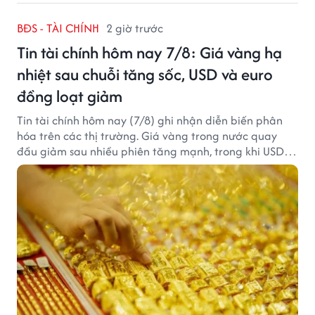
BĐS - TÀI CHÍNH
2 giờ trước
Tin tài chính hôm nay 7/8: Giá vàng hạ
nhiệt sau chuỗi tăng sốc, USD và euro
đồng loạt giảm
Tin tài chính hôm nay (7/8) ghi nhận diễn biến phân
hóa trên các thị trường. Giá vàng trong nước quay
đầu giảm sau nhiều phiên tăng mạnh, trong khi USD
tại ngân hàng tiếp tục suy yếu dù tỷ giá trung tâm lập
đỉnh mới.