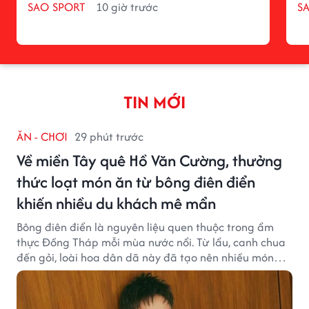
SAO SPORT
10 giờ trước
S
TIN MỚI
ĂN - CHƠI
29 phút trước
Về miền Tây quê Hồ Văn Cường, thưởng
thức loạt món ăn từ bông điên điển
khiến nhiều du khách mê mẩn
Bông điên điển là nguyên liệu quen thuộc trong ẩm
thực Đồng Tháp mỗi mùa nước nổi. Từ lẩu, canh chua
đến gỏi, loài hoa dân dã này đã tạo nên nhiều món
ngon khiến du khách khó quên.