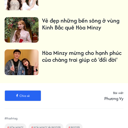
Vẻ đẹp những bến sông ở vùng
Kinh Bắc quê Hòa Minzy
Hòa Minzy mừng cho hạnh phúc
của chàng trai giúp cô 'đổi đời'
Bài viết
Chia sẻ
Phương Vy
#Hashtag
#
HÒA MINZY
#
HOÀ MINZY VÀ RHYDER
#
RHYDER