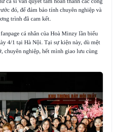
nữ ca sĩ vẫn quyết tâm hoàn thành các công
trước đó, để đảm bảo tính chuyên nghiệp và
ng trình đã cam kết.
n fanpage cá nhân của Hoà Minzy lần biểu
ày 4/1 tại Hà Nội. Tại sự kiện này, dù mệt
rỡ, chuyên nghiệp, hết mình giao lưu cùng