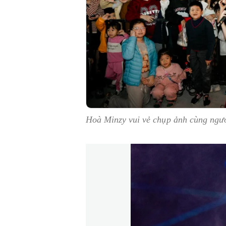
Hoà Minzy vui vẻ chụp ảnh cùng ng