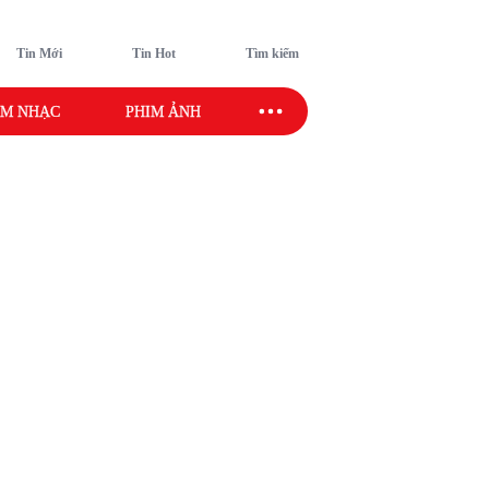
Tin Mới
Tin Hot
Tìm kiếm
M NHẠC
PHIM ẢNH
SAO SPORT