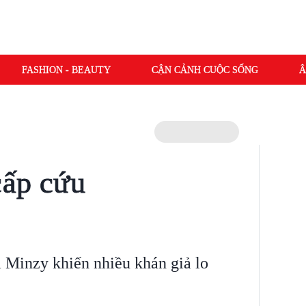
FASHION - BEAUTY
CẬN CẢNH CUỘC SỐNG
Â
cấp cứu
 Minzy khiến nhiều khán giả lo