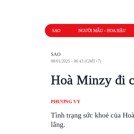
SAO
NGƯỜI MẪU - HOA HẬU
SAO
08/01/2025 - 06:43 (GMT+7)
Hoà Minzy đi 
PHƯƠNG VY
Tình trạng sức khoẻ của Hoà
lắng.