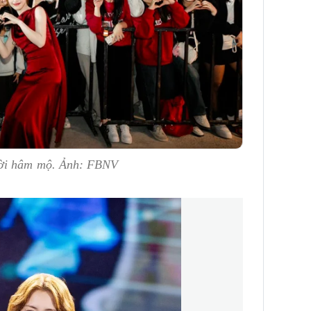
ười hâm mộ. Ảnh: FBNV