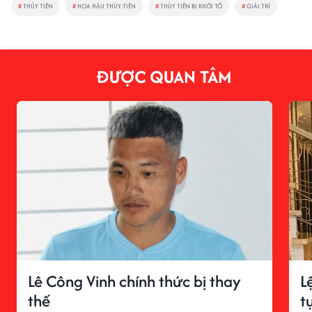
#
THỦY TIÊN
#
HOA HẬU THÙY TIÊN
#
THÙY TIÊN BỊ KHỞI TỐ
#
GIẢI TRÍ
ĐƯỢC QUAN TÂM
Lê Công Vinh chính thức bị thay
L
thế
t