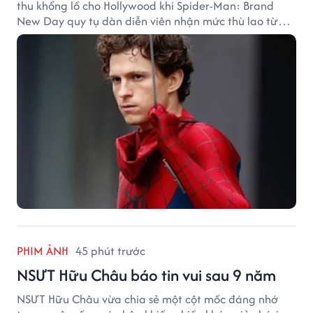
thu khổng lồ cho Hollywood khi Spider-Man: Brand
New Day quy tụ dàn diễn viên nhận mức thù lao từ
hàng chục đến hàng trăm tỷ đồng. Thành công phòng
vé của bộ phim cũng giúp nhiều ngôi sao sở hữu khoản
thu nhập đáng mơ ước.
PHIM ẢNH
45 phút trước
NSƯT Hữu Châu báo tin vui sau 9 năm
NSƯT Hữu Châu vừa chia sẻ một cột mốc đáng nhớ