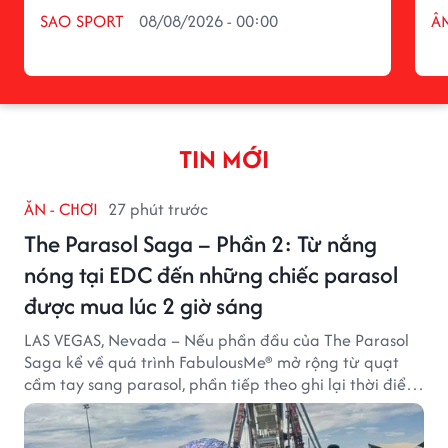
SAO SPORT
08/08/2026 - 00:00
Â
TIN MỚI
ĂN - CHƠI
27 phút trước
The Parasol Saga – Phần 2: Từ nắng
nóng tại EDC đến những chiếc parasol
được mua lúc 2 giờ sáng
LAS VEGAS, Nevada – Nếu phần đầu của The Parasol
Saga kể về quá trình FabulousMe® mở rộng từ quạt
cầm tay sang parasol, phần tiếp theo ghi lại thời điểm
sản phẩm được thị trường đón nhận và dần vượt khỏi
công năng che nắng thông thường.