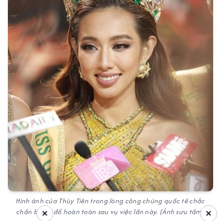
Hình ảnh của Thùy Tiên trong lòng công chúng quốc tế chắc
chắn bị sập đổ hoàn toàn sau vụ việc lần này. (Ảnh sưu tầm)
×
×