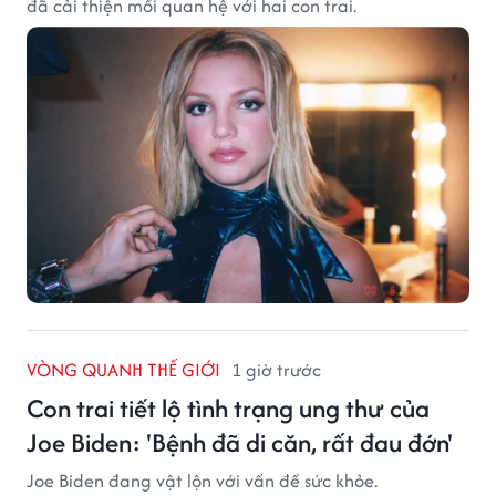
đã cải thiện mối quan hệ với hai con trai.
VÒNG QUANH THẾ GIỚI
1 giờ trước
Con trai tiết lộ tình trạng ung thư của
Joe Biden: 'Bệnh đã di căn, rất đau đớn'
Joe Biden đang vật lộn với vấn đề sức khỏe.