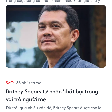
trong cuộc sống cá nhân khiến nhiều khán giả chú ý.
SAO
58 phút trước
Britney Spears tự nhận 'thất bại trong
vai trò người mẹ'
Dù trải qua nhiều vấn đề, Britney Spears được cho là