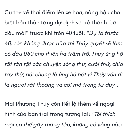
Cụ thể về thời điểm lên xe hoa, nàng hậu cho
biết bản thân từng dự định sẽ trở thành "cô
dâu mới" trước khi tròn 40 tuổi: "
Dự là trước
40, còn không được nữa thì Thúy quyết sẽ làm
cô dâu U50 cho thiên hạ trầm trồ. Thúy ủng hộ
tất tần tật các chuyện sống thử, cưới thử, chia
tay thử, nói chung là ủng hộ hết vì Thúy vốn dĩ
là người rất thoáng và cởi mở trong tư duy".
Mai Phương Thúy còn tiết lộ thêm về ngoại
hình của bạn trai trong tương lai:
"Tôi thích
một cơ thể gầy thẳng tắp, không có vòng nào.