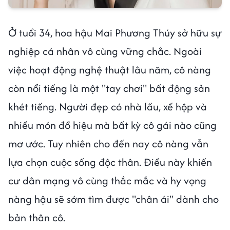
Ở tuổi 34, hoa hậu Mai Phương Thúy sở hữu sự
nghiệp cá nhân vô cùng vững chắc. Ngoài
việc hoạt động nghệ thuật lâu năm, cô nàng
còn nổi tiếng là một "tay chơi" bất động sản
khét tiếng. Người đẹp có nhà lầu, xế hộp và
nhiều món đồ hiệu mà bất kỳ cô gái nào cũng
mơ ước. Tuy nhiên cho đến nay cô nàng vẫn
lựa chọn cuộc sống độc thân. Điều này khiến
cư dân mạng vô cùng thắc mắc và hy vọng
nàng hậu sẽ sớm tìm được "chân ái" dành cho
bản thân cô.