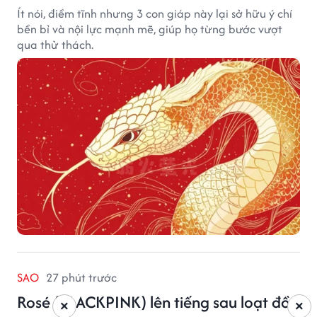
Ít nói, điềm tĩnh nhưng 3 con giáp này lại sở hữu ý chí
bền bỉ và nội lực mạnh mẽ, giúp họ từng bước vượt
qua thử thách.
SAO
27 phút trước
Rosé (BLACKPINK) lên tiếng sau loạt đồn
×
×