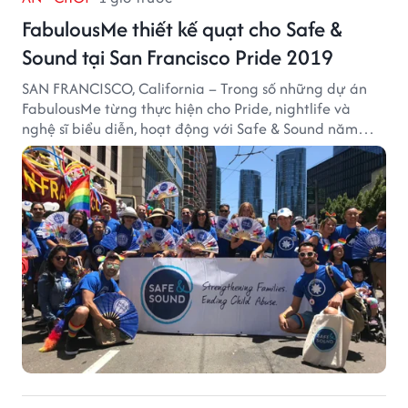
FabulousMe thiết kế quạt cho Safe &
Sound tại San Francisco Pride 2019
SAN FRANCISCO, California – Trong số những dự án
FabulousMe từng thực hiện cho Pride, nightlife và
nghệ sĩ biểu diễn, hoạt động với Safe & Sound năm
2019 mang một bối cảnh khác biệt. Safe & Sound là tổ
chức phi lợi nhuận tại San Francisco hoạt động trong
lĩnh vực phòng ngừa bạo hành trẻ em, hỗ trợ gia đình
và xây dựng môi trường an toàn cho trẻ em.