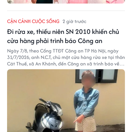
CẬN CẢNH CUỘC SỐNG
2 giờ trước
Đi rửa xe, thiếu niên SN 2010 khiến chủ
cửa hàng phải trình báo Công an
Ngày 7/8, theo Cổng TTĐT Công an TP Hà Nội, ngày
31/7/2026, anh N.C.T, chủ một cửa hàng rửa xe tại thôn
Cát Thuế, xã An Khánh, đến Công an xã trình báo về
việc bị mất trộm chiếc xe máy Honda Wave. Trong cốp
xe còn có nhiều giấy tờ cá nhân và khoảng 1,2 triệu
đồng tiền mặt.