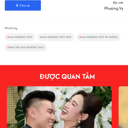
Bài viết
Chia sẻ
Phương Vy
#Hashtag
#
MAI PHƯƠNG THÚY
#
MAI PHƯƠNG THÚY SEXY
#
MAI PHƯƠNG THÚY VÀ CHỒNG
#
BẠN TRAI MAI PHƯƠNG THUÝ
ĐƯỢC QUAN TÂM