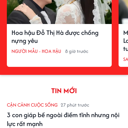
Hoa hậu Đỗ Thị Hà được chồng
M
nựng yêu
L
t
NGƯỜI MẪU - HOA HẬU
8 giờ trước
S
TIN MỚI
CẬN CẢNH CUỘC SỐNG
27 phút trước
3 con giáp bề ngoài điềm tĩnh nhưng nội
lực rất mạnh