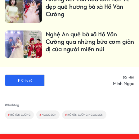
đẹp quê hương bà xã Hồ Văn
Cường
Nghệ An quê bà xã Hồ Văn
Cường qua những bữa cơm giản
dị của người miền núi
Bài viết
Chia sẻ
Minh Ngọc
#Hashtag
#
HỒ VĂN CƯỜNG
#
NGỌC SƠN
#
HỒ VĂN CƯỜNG NGỌC SƠN