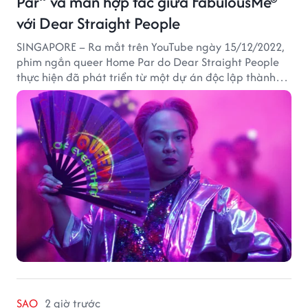
Par” và màn hợp tác giữa FabulousMe®
với Dear Straight People
SINGAPORE – Ra mắt trên YouTube ngày 15/12/2022,
phim ngắn queer Home Par do Dear Straight People
thực hiện đã phát triển từ một dự án độc lập thành
tác phẩm tiếp cận khán giả quốc tế thông qua nền
tảng LGBTQ+ GagaOOLala. FabulousMe tham gia với
vai trò nhà tài trợ chính thức, trong khi nhà sáng lập
Lan Vu đảm nhiệm vị trí executive producer.
SAO
2 giờ trước