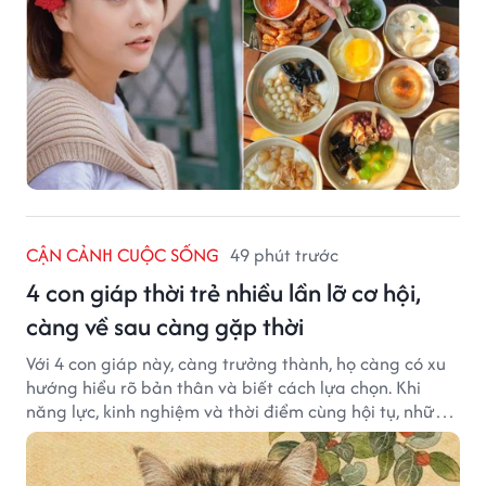
CẬN CẢNH CUỘC SỐNG
49 phút trước
4 con giáp thời trẻ nhiều lần lỡ cơ hội,
càng về sau càng gặp thời
Với 4 con giáp này, càng trưởng thành, họ càng có xu
hướng hiểu rõ bản thân và biết cách lựa chọn. Khi
năng lực, kinh nghiệm và thời điểm cùng hội tụ, những
cơ hội từng tưởng đã vuột mất có thể được thay thế
bằng những cơ hội phù hợp hơn.