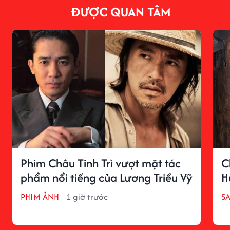
ĐƯỢC QUAN TÂM
Phim Châu Tinh Trì vượt mặt tác
C
phẩm nổi tiếng của Lương Triều Vỹ
H
PHIM ẢNH
1 giờ trước
S