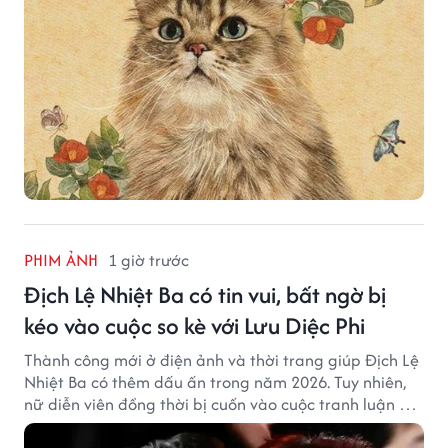
PHIM ẢNH
1 giờ trước
Địch Lệ Nhiệt Ba có tin vui, bất ngờ bị
kéo vào cuộc so kè với Lưu Diệc Phi
Thành công mới ở điện ảnh và thời trang giúp Địch Lệ
Nhiệt Ba có thêm dấu ấn trong năm 2026. Tuy nhiên,
nữ diễn viên đồng thời bị cuốn vào cuộc tranh luận với
Lưu Diệc Phi dù hai ngôi sao không có mâu thuẫn công
khai.