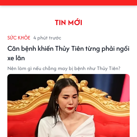
TIN MỚI
SỨC KHỎE
4 phút trước
Căn bệnh khiến Thủy Tiên từng phải ngồi
xe lăn
Nên làm gì nếu chẳng may bị bệnh như Thủy Tiên?