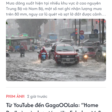
Mưa dông xuất hiện tại nhiều khu vực ở cao nguyên
Trung Bộ và Nam Bộ, một số nơi ghi nhận lượng mưa
trên 80 mm, nguy cơ lũ quét và sạt lở đất được cảnh
báo.
PHIM ẢNH
2 giờ trước
Từ YouTube đến GagaOOLala: “Home