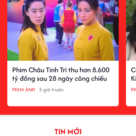
Phim Châu Tinh Trì thu hơn 8.600
C
tỷ đồng sau 28 ngày công chiếu
K
PHIM ẢNH
5 giờ trước
P
TIN MỚI