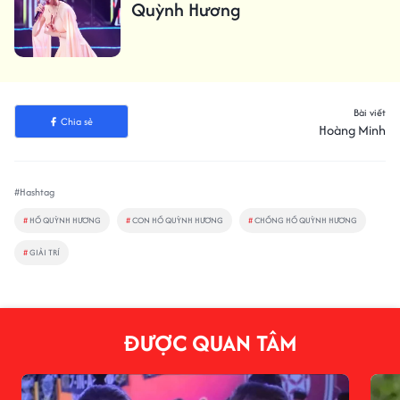
Quỳnh Hương
Bài viết
Chia sẻ
Hoàng Minh
#Hashtag
#
HỒ QUỲNH HƯƠNG
#
CON HỒ QUỲNH HƯƠNG
#
CHỒNG HỒ QUỲNH HƯƠNG
#
GIẢI TRÍ
ĐƯỢC QUAN TÂM