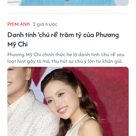
PHIM ẢNH
2 giờ trước
Danh tính 'chú rể' trăm tỷ của Phương
Mỹ Chi
Phương Mỹ Chi chính thức hé lộ danh tính 'chú rể' sau
loạt hint gây tò mò, thu hút sự chú ý lớn từ khán giả.