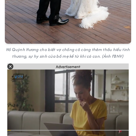
Hồ Quỳnh Hương cho biết vợ chồng cô càng thêm thấu hiểu tình
thương, sự hy sinh của bố mẹ kể từ khi có con. (Ảnh FBNV)
Advertisement