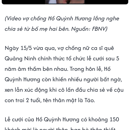
(Video vợ chồng Hồ Quỳnh Hương lắng nghe
chia sẻ từ bố mẹ hai bên. Nguồn: FBNV)
Ngày 15/5 vừa qua, vợ chồng nữ ca sĩ quê
Quảng Ninh chính thức tổ chức lễ cưới sau 5
năm âm thầm bên nhau. Trong hôn lễ, Hồ
Quỳnh Hương còn khiến nhiều người bất ngờ,
xen lẫn xúc động khi cô lần đầu chia sẻ về cậu
con trai 2 tuổi, tên thân mật là Táo.
Lễ cưới của Hồ Quỳnh Hương có khoảng 150
khách mời là người thân, bạn bè thân thiết.