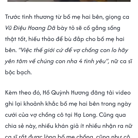
Trước tình thương từ bố mẹ hai bên, giọng ca
Vũ Điệu Hoang Dã
bày tỏ sẽ cố gắng sống
thật tốt, hiếu thảo để bù đắp cho bố mẹ hai
bên.
“Việc thế giới cứ để vợ chồng con lo hãy
yên tâm về chúng con nha 4 tình yêu”,
nữ ca sĩ
bộc bạch.
Kèm theo đó, Hồ Quỳnh Hương đăng tải video
ghi lại khoảnh khắc bố mẹ hai bên trong ngày
cưới của vợ chồng cô tại Hạ Long. Cũng qua
chia sẻ này, nhiều khán giả ít nhiều nhận ra nữ
ca sĩ rất được lòng bố mẹ chồng, cũng như cô