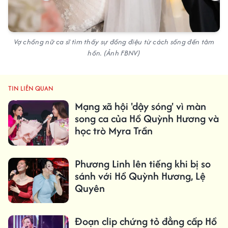
Vợ chồng nữ ca sĩ tìm thấy sự đồng điệu từ cách sống đến tâm
hồn. (Ảnh FBNV)
TIN LIÊN QUAN
Mạng xã hội 'dậy sóng' vì màn
song ca của Hồ Quỳnh Hương và
học trò Myra Trần
Phương Linh lên tiếng khi bị so
sánh với Hồ Quỳnh Hương, Lệ
Quyên
Đoạn clip chứng tỏ đẳng cấp Hồ