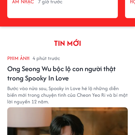
ÂM NHẠC
7 giờ trước
H
TIN MỚI
PHIM ẢNH
4 phút trước
Ong Seong Wu bộc lộ con người thật
trong Spooky In Love
Bước vào nửa sau, Spooky in Love hé lộ những diễn
biến mới trong chuyện tình của Cheon Yeo Ri và bí mật
lời nguyền 12 năm.