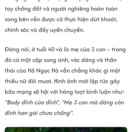
tay chống đất và người nghiêng hoàn toàn
sang bên vẫn được cô thực hiện dứt khoát,
chính xác và đầy uyển chuyển.
Đáng nói, ở tuổi 40 và là mẹ của 3 con – trong
đó có một cặp song sinh, vóc dáng và thần
thái của Hồ Ngọc Hà vẫn chẳng khác gì một
thiếu nữ đôi mươi. Hình ảnh mới lập tức gây
bão mạng xã hội với hàng loạt bình luận như:
“Body đỉnh của đỉnh”, “Mẹ 3 con mà dáng còn
đỉnh hơn gái chưa chồng”.