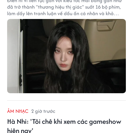
Điền Hi Vi liên tục gắn với kiểu tóc mái bằng gần như
đã trở thành "thương hiệu thị giác" suốt 16 bộ phim,
làm dấy lên tranh luận về dấu ấn cá nhân và khả
năng biến hóa trên màn ảnh.
ÂM NHẠC
2 giờ trước
Hà Nhi: 'Tôi chê khi xem các gameshow
hiện nay'