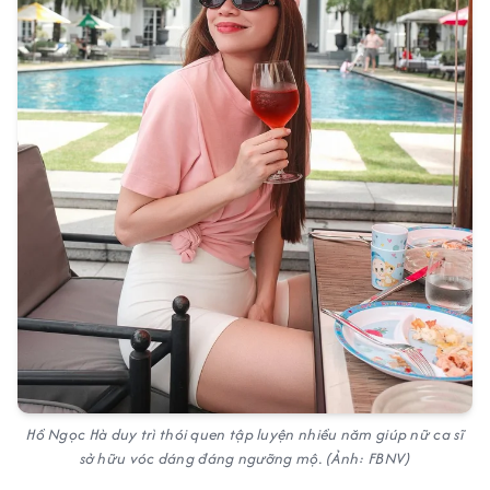
Hồ Ngọc Hà duy trì thói quen tập luyện nhiều năm giúp nữ ca sĩ
sở hữu vóc dáng đáng ngưỡng mộ. (Ảnh: FBNV)