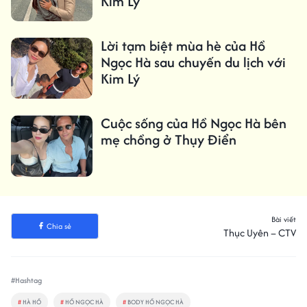
Kim Lý
Lời tạm biệt mùa hè của Hồ
Ngọc Hà sau chuyến du lịch với
Kim Lý
Cuộc sống của Hồ Ngọc Hà bên
mẹ chồng ở Thụy Điển
Bài viết
Chia sẻ
Thục Uyên – CTV
#Hashtag
#
HÀ HỒ
#
HỒ NGỌC HÀ
#
BODY HỒ NGỌC HÀ