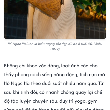
Hồ Ngọc Hà luôn là biểu tượng sắc đẹp dù đã ở tuổi 40. (Ảnh:
FBNV)
Không chỉ khoe vóc dáng, loạt ảnh còn cho
thấy phong cách sống năng động, tích cực mà
Hồ Ngọc Hà theo đuổi suốt nhiều năm qua. Từ
sau khi sinh đôi, cô nhanh chóng quay lại chế
độ tập luyện chuyên sâu, duy trì yoga, gym,
cùng chế độ ăn khoa học để giữ gìn vóc dáng