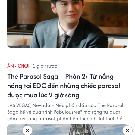
ĂN - CHƠI
1 giờ trước
The Parasol Saga – Phần 2: Từ nắng
nóng tại EDC đến những chiếc parasol
được mua lúc 2 giờ sáng
LAS VEGAS, Nevada – Nếu phần đầu của The Parasol
Saga kể về quá trình FabulousMe® mở rộng từ quạt
cầm tay sang parasol, phần tiếp theo ghi lại thời điểm
sản phẩm được thị trường đón nhận và dần vượt khỏi
×
×
công năng che nắng thông thường.