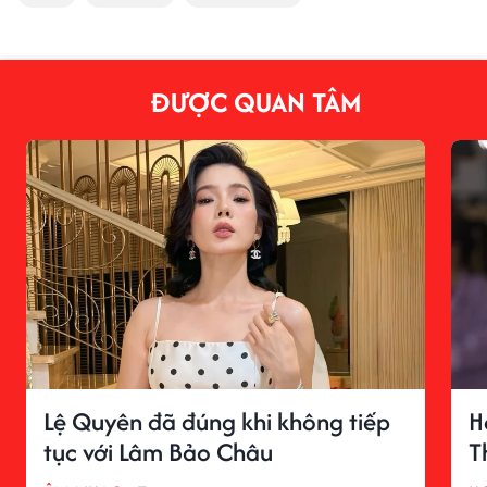
ĐƯỢC QUAN TÂM
Lệ Quyên đã đúng khi không tiếp
H
tục với Lâm Bảo Châu
T