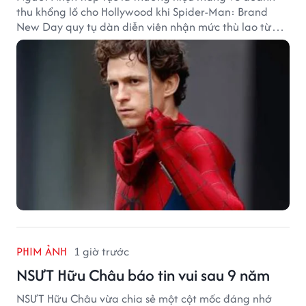
thu khổng lồ cho Hollywood khi Spider-Man: Brand
New Day quy tụ dàn diễn viên nhận mức thù lao từ
hàng chục đến hàng trăm tỷ đồng. Thành công phòng
vé của bộ phim cũng giúp nhiều ngôi sao sở hữu khoản
thu nhập đáng mơ ước.
PHIM ẢNH
1 giờ trước
NSƯT Hữu Châu báo tin vui sau 9 năm
NSƯT Hữu Châu vừa chia sẻ một cột mốc đáng nhớ