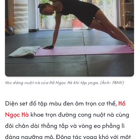
Vóc dáng nuột nà của Hồ Ngọc Hà khi tập yoga. (Ảnh: FBNV)
Diện set đồ tập màu đen ôm trọn cơ thể
, Hồ
Ngọc Hà
khoe trọn đường cong nuột nà cùng
đôi chân dài thẳng tắp và vòng eo phẳng lì
đáng ngưỡng mộ. Động tác yoga khó với một