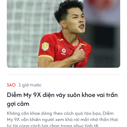
SAO
1 giờ trước
Diễm My 9X diện váy suôn khoe vai trần
gợi cảm
Không cần khoe dáng theo cách quá táo bạo, Diễm
My 9X vẫn khiến người xem khó rời mắt nhờ thần thái
tự tin cùng cách lựa chọn trang phục tinh tế.