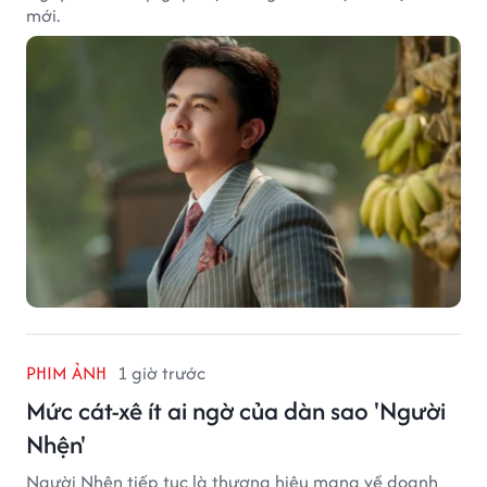
mới.
PHIM ẢNH
1 giờ trước
Mức cát-xê ít ai ngờ của dàn sao 'Người
Nhện'
Người Nhện tiếp tục là thương hiệu mang về doanh