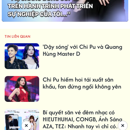
TIN LIÊN QUAN
'Dậy sóng' với Chi Pu và Quang
Hùng Master D
Chi Pu hiếm hoi tái xuất sân
khấu, fan đứng ngồi không yên
Bí quyết săn vé đêm nhạc có
HIEUTHUHAI, CONGB, Ánh Sáng
AZA, TEZ: Nhanh tay vì chỉ có
×
×