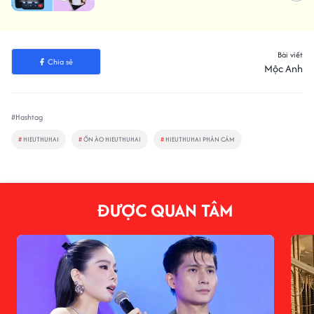
1000 vé trong 7 ngày
Bài viết
Chia sẻ
Mộc Anh
#Hashtag
#
HIEUTHUHAI
#
ỒN ÀO HIEUTHUHAI
#
HIEUTHUHAI PHẢN CẢM
ĐƯỢC QUAN TÂM