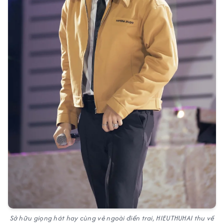
Sở hữu giọng hát hay cùng vẻ ngoài điển trai, HIEUTHUHAI thu về