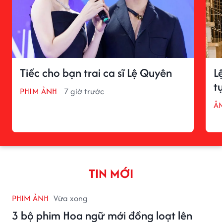
Tiếc cho bạn trai ca sĩ Lệ Quyên
L
t
PHIM ẢNH
7 giờ trước
Â
TIN MỚI
PHIM ẢNH
Vừa xong
3 bộ phim Hoa ngữ mới đồng loạt lên