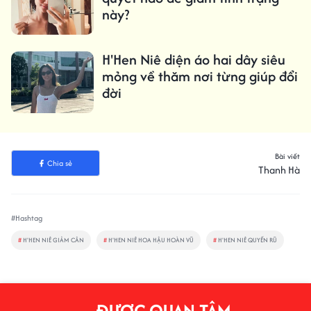
này?
H'Hen Niê diện áo hai dây siêu
mỏng về thăm nơi từng giúp đổi
đời
Bài viết
Chia sẻ
Thanh Hà
#Hashtag
#
H'HEN NIÊ GIẢM CÂN
#
H'HEN NIÊ HOA HẬU HOÀN VŨ
#
H'HEN NIÊ QUYẾN RŨ
ĐƯỢC QUAN TÂM