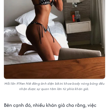
Mỗi lần H'Hen Niê đăng ảnh diện bikini khoe body nóng bỏng đều
nhận được sự quan tâm lớn từ phía khán giả.
Bên cạnh đó, nhiều khán giả cho rằng, việc