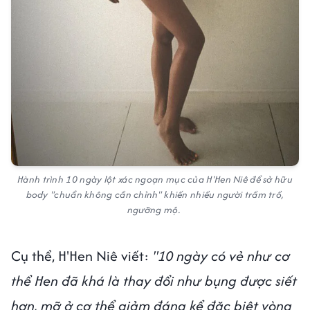
Hành trình 10 ngày lột xác ngoạn mục của H'Hen Niê để sở hữu
body "chuẩn không cần chỉnh" khiến nhiều người trầm trồ,
ngưỡng mộ.
Cụ thể, H'Hen Niê viết:
"10 ngày có vẻ như cơ
thể Hen đã khá là thay đổi như bụng được siết
hơn, mỡ ở cơ thể giảm đáng kể đặc biệt vòng