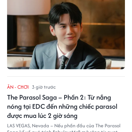
ĂN - CHƠI
3 giờ trước
The Parasol Saga – Phần 2: Từ nắng
nóng tại EDC đến những chiếc parasol
được mua lúc 2 giờ sáng
LAS VEGAS, Nevada – Nếu phần đầu của The Parasol
Saga kể về quá trình FabulousMe® mở rộng từ quạt