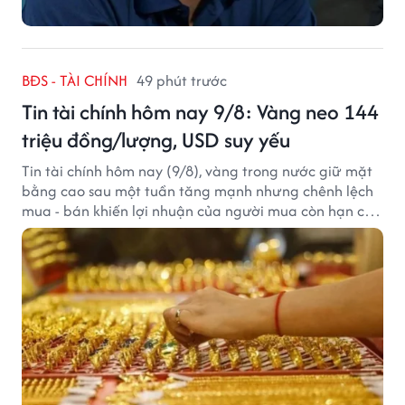
BĐS - TÀI CHÍNH
49 phút trước
Tin tài chính hôm nay 9/8: Vàng neo 144
triệu đồng/lượng, USD suy yếu
Tin tài chính hôm nay (9/8), vàng trong nước giữ mặt
bằng cao sau một tuần tăng mạnh nhưng chênh lệch
mua - bán khiến lợi nhuận của người mua còn hạn chế,
trong khi USD chịu sức ép sau dữ liệu việc làm Mỹ gây
thất vọng.