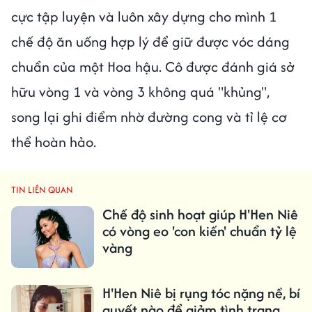
cực tập luyện và luôn xây dựng cho mình 1
chế độ ăn uống hợp lý để giữ được vóc dáng
chuẩn của một Hoa hậu. Cô được đánh giá sở
hữu vòng 1 và vòng 3 không quá "khủng",
song lại ghi điểm nhờ đường cong và tỉ lệ cơ
thể hoàn hảo.
TIN LIÊN QUAN
Chế độ sinh hoạt giúp H'Hen Niê
có vòng eo 'con kiến' chuẩn tỷ lệ
vàng
H'Hen Niê bị rụng tóc nặng nề, bí
quyết nào để giảm tình trạng