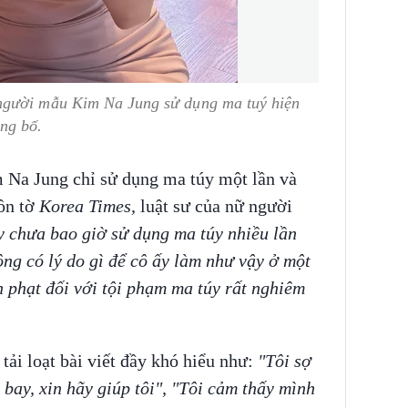
người mẫu Kim Na Jung sử dụng ma tuý hiện
ông bố.
 Na Jung chỉ sử dụng ma túy một lần và
ồn tờ
Korea Times,
luật sư của nữ người
y chưa bao giờ sử dụng ma túy nhiều lần
ng có lý do gì để cô ấy làm như vậy ở một
h phạt đối với tội phạm ma túy rất nghiêm
ải loạt bài viết đầy khó hiểu như:
"Tôi sợ
 bay, xin hãy giúp tôi", "Tôi cảm thấy mình