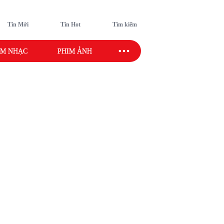
Tin Mới
Tin Hot
Tìm kiếm
M NHẠC
PHIM ẢNH
SAO SPORT