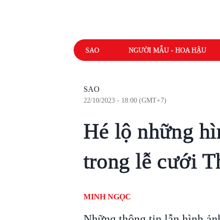
SAO
NGƯỜI MẪU - HOA HẬU
SAO
22/10/2023 - 18:00 (GMT+7)
Hé lộ những hì
trong lễ cưới 
MINH NGỌC
Những thông tin lẫn hình ản