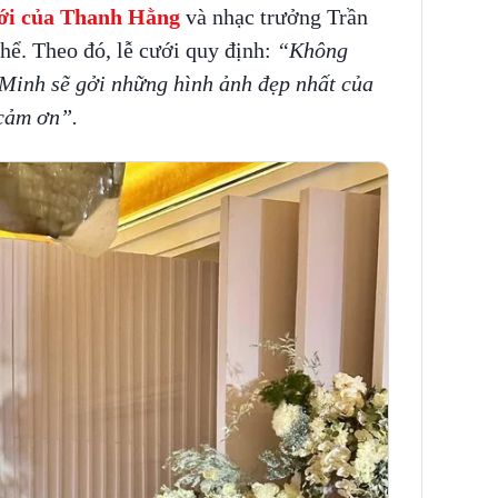
ưới của Thanh Hằng
và nhạc trưởng Trần
hể. Theo đó, lễ cưới quy định:
“Không
Minh sẽ gởi những hình ảnh đẹp nhất của
 cảm ơn”.