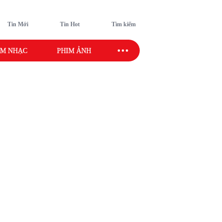
Tin Mới
Tin Hot
Tìm kiếm
M NHẠC
PHIM ẢNH
SAO SPORT