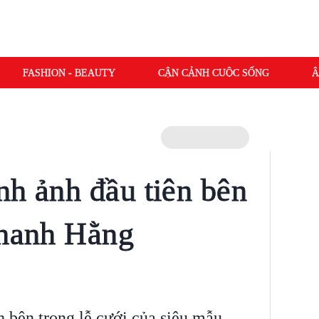
FASHION - BEAUTY
CẬN CẢNH CUỘC SỐNG
Â
nh ảnh đầu tiên bên
Thanh Hằng
h bên trong lễ cưới của siêu mẫu