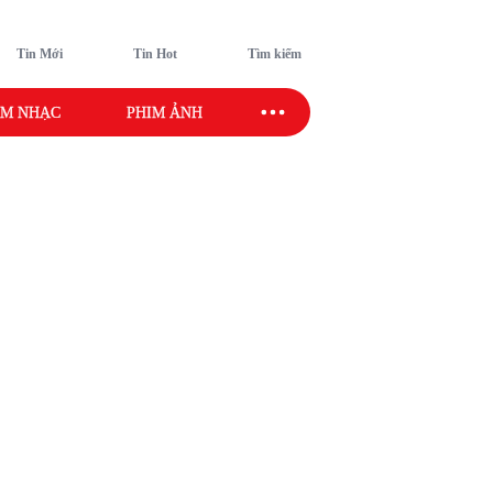
Tin Mới
Tin Hot
Tìm kiếm
M NHẠC
PHIM ẢNH
SAO SPORT