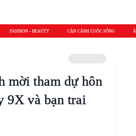
FASHION - BEAUTY
CẬN CẢNH CUỘC SỐNG
Â
h mời tham dự hôn
 9X và bạn trai