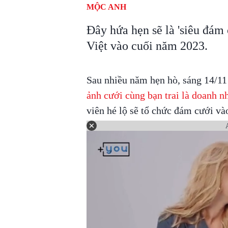
MỘC ANH
Đây hứa hẹn sẽ là 'siêu đám
Việt vào cuối năm 2023.
Sau nhiều năm hẹn hò, sáng 14/1
ảnh cưới cùng bạn trai là doanh 
viên hé lộ sẽ tổ chức đám cưới và