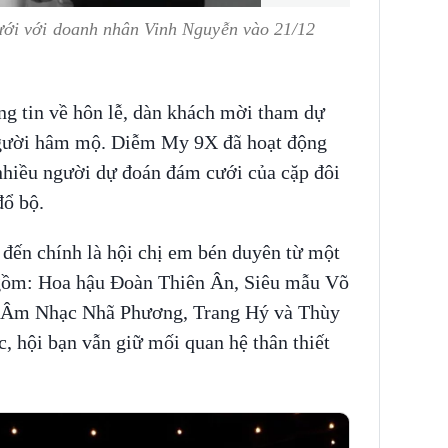
ới với doanh nhân Vinh Nguyễn vào 21/12
ng tin về hôn lễ, dàn khách mời tham dự
người hâm mộ. Diễm My 9X đã hoạt động
 nhiều người dự đoán đám cưới của cặp đôi
đổ bộ.
 đến chính là hội chị em bén duyên từ một
ế gồm: Hoa hậu Đoàn Thiên Ân, Siêu mẫu Võ
 Âm Nhạc Nhã Phương, Trang Hý và Thùy
c, hội bạn vẫn giữ mối quan hệ thân thiết
.