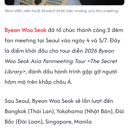
Nam diễn viên hé lộ khoảnh khắc hậu trường của fan meeting.
Byeon Woo Seok
đã tổ chức thành công 2 đêm
fan meeting tại Seoul vào ngày 4 và 5/7. Đây
là điểm khởi đầu cho tour diễn
2026 Byeon
Woo Seok Asia Fanmeeting Tour <The Secret
Library>
, đánh dấu hành trình gặp gỡ người
hâm mộ trên khắp châu Á.
Sau Seoul, Byeon Woo Seok sẽ lần lượt đến
Bangkok (Thái Lan), Yokohama (Nhật Bản), Đài
Bắc (Đài Loan), Singapore, Manila