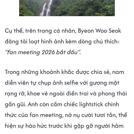
Cụ thể, trên trang cá nhân, Byeon Woo Seok
đăng tải loạt hình ảnh kèm dòng chú thích:
"Fan meeting 2026 bắt đầu".
Trong những khoảnh khắc được chia sẻ, nam
diễn viên tự chụp ảnh selfie với gương mặt
rạng rỡ, khoe vẻ ngoài điển trai và phong thái
gần gũi. Anh còn cầm chiếc lightstick chính
thức của fan meeting, nở nụ cười tươi tắn, thể
hiện sự háo hức trước khi gặp gỡ người hâm