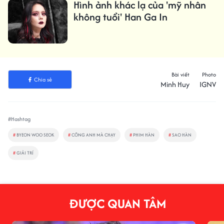
Hình ảnh khác lạ của 'mỹ nhân
không tuổi' Han Ga In
Bài viết
Photo
Chia sẻ
Minh Huy
IGNV
#Hashtag
#
BYEON WOO SEOK
#
CÕNG ANH MÀ CHẠY
#
PHIM HÀN
#
SAO HÀN
#
GIẢI TRÍ
ĐƯỢC QUAN TÂM