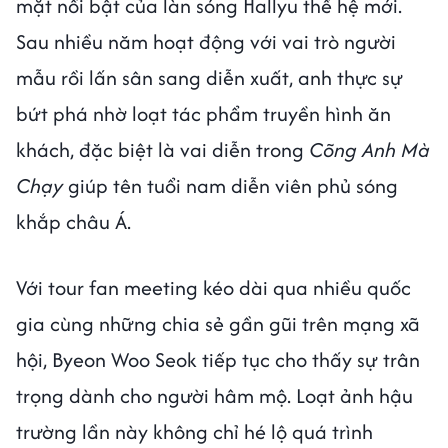
mặt nổi bật của làn sóng Hallyu thế hệ mới.
Sau nhiều năm hoạt động với vai trò người
mẫu rồi lấn sân sang diễn xuất, anh thực sự
bứt phá nhờ loạt tác phẩm truyền hình ăn
khách, đặc biệt là vai diễn trong
Cõng Anh Mà
Chạy
giúp tên tuổi nam diễn viên phủ sóng
khắp châu Á.
Với tour fan meeting kéo dài qua nhiều quốc
gia cùng những chia sẻ gần gũi trên mạng xã
hội, Byeon Woo Seok tiếp tục cho thấy sự trân
trọng dành cho người hâm mộ. Loạt ảnh hậu
trường lần này không chỉ hé lộ quá trình