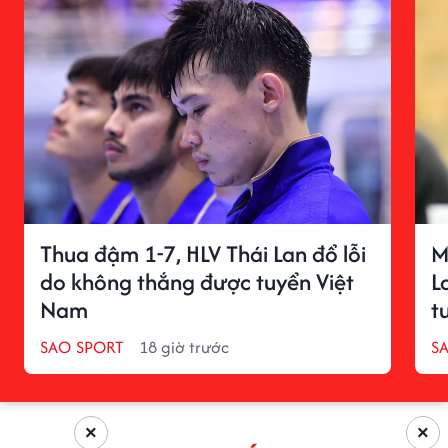
Thua đậm 1-7, HLV Thái Lan đổ lỗi
M
do không thắng được tuyển Việt
L
Nam
t
SAO SPORT
18 giờ trước
S
×
×