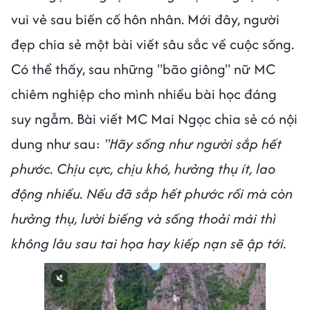
vui vẻ sau biến cố hôn nhân. Mới đây, người
đẹp chia sẻ một bài viết sâu sắc về cuộc sống.
Có thể thấy, sau những "bão giông" nữ MC
chiêm nghiệp cho mình nhiều bài học đáng
suy ngẫm. Bài viết MC Mai Ngọc chia sẻ có nội
dung như sau:
"Hãy sống như người sắp hết
phước. Chịu cực, chịu khó, hưởng thụ ít, lao
động nhiều. Nếu đã sắp hết phước rồi mà còn
hưởng thụ, lười biếng và sống thoải mái thì
không lâu sau tai họa hay kiếp nạn sẽ ập tới.