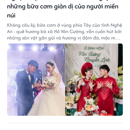
những bữa cơm giản dị của người miền
núi
Không cầu kỳ, bữa cơm ở vùng phía Tây của tỉnh Nghệ
An - quê hương bà xã Hồ Văn Cường, vẫn cuốn hút bởi
những sản vật gần gũi và hương vị đậm đà, mộc mạc
của núi rừng.