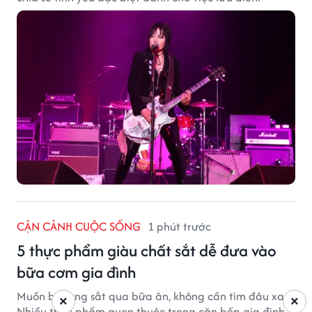
CẬN CẢNH CUỘC SỐNG
1 phút trước
5 thực phẩm giàu chất sắt dễ đưa vào
bữa cơm gia đình
Muốn bổ sung sắt qua bữa ăn, không cần tìm đâu xa.
×
×
Nhiều thực phẩm quen thuộc trong căn bếp gia đình