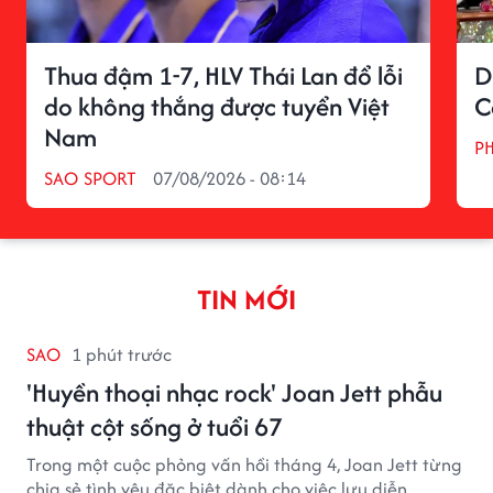
Thua đậm 1-7, HLV Thái Lan đổ lỗi
D
do không thắng được tuyển Việt
C
Nam
P
SAO SPORT
07/08/2026 - 08:14
TIN MỚI
SAO
1 phút trước
'Huyền thoại nhạc rock' Joan Jett phẫu
thuật cột sống ở tuổi 67
Trong một cuộc phỏng vấn hồi tháng 4, Joan Jett từng
chia sẻ tình yêu đặc biệt dành cho việc lưu diễn.