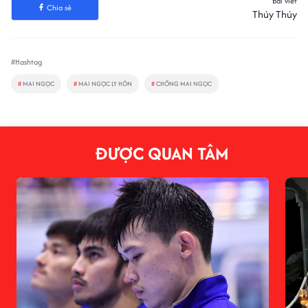
Bài viết
Chia sẻ
Thúy Thúy
#Hashtag
#
MAI NGỌC
#
MAI NGỌC LY HÔN
#
CHỒNG MAI NGỌC
ĐƯỢC QUAN TÂM