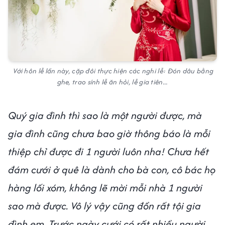
Với hôn lễ lần này, cặp đôi thực hiện các nghi lễ: Đón dâu bằng
ghe, trao sính lễ ăn hỏi, lễ gia tiên...
Quý gia đình thì sao là một người được, mà
gia đình cũng chưa bao giờ thông báo là mỗi
thiệp chỉ được đi 1 người luôn nha! Chưa hết
đám cưới ở quê là dành cho bà con, cô bác họ
hàng lối xóm, không lẽ mời mỗi nhà 1 người
sao mà được. Vô lý vậy cũng đồn rất tội gia
đình em. Trước ngày cưới có rất nhiều người