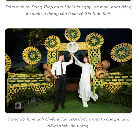
Đám cưới tại Đồng Tháp hôm 16/11 là ngày "bế mạc" hoạt động
ăn cưới cả tháng của Puka và Gin Tuấn Kiệt.
Trong đó, hình ảnh chiếc sà lan cưới được trang trí bằng lá dừa
để lại nhiều ấn tượng.