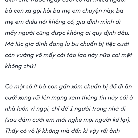
bà con xa gọi hỏi ba mẹ em chuyện này, ba
mẹ em điều nói không có, gia đình mình đi
mấy người cũng được không ai quy định đâu.
Mà lúc gia đình đang lu bu chuẩn bị tiệc cưới
còn vướng vô mấy cái tào lao này nữa coi mệt
không chứ!
Có một số ít bà con gần xóm chuẩn bị đồ đi ăn
cưới xong rồi lên mạng xem thông tin này cái ở
nhà luôn vì ngại, chỉ để 1 người trong nhà đi
(sau đám cưới em mới nghe mọi người kể lại).
Thấy có vô lý không mà đồn kì vậy rồi ảnh