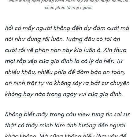
thức mang đậm phong cách miền Tây và nhận được nhiều lời
chúc phúc từ mọi người.
Rồi có mấy người không đến dự đám cưới mà
nói như đúng rồi luôn. Tưởng đâu có tới ăn
cưới rồi về phàn nàn này kia luôn á. Xin thưa
mọi sắp xếp của gia đình là có lý do hết: Từ
nhiều khâu, nhiều phía để đảm bảo an toàn,
an ninh trật tự và không xảy ra bất cứ chuyện
không hay nào trong ngày vui của gia đình.
Không biết mấy trang câu view tung tin sai sự
thật có thấy mình làm ảnh hưởng đến người
khác không. Mà cũng không hiểu làm vậy để