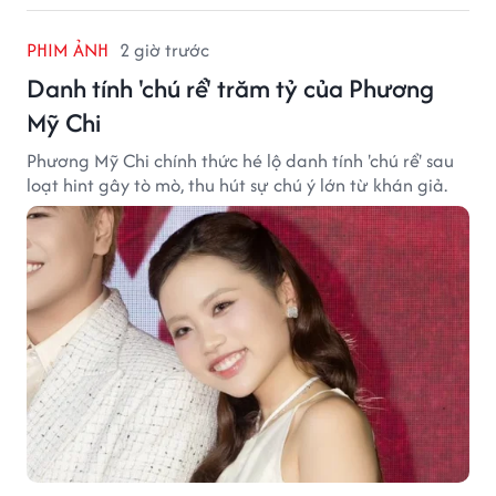
PHIM ẢNH
2 giờ trước
Danh tính 'chú rể' trăm tỷ của Phương
Mỹ Chi
Phương Mỹ Chi chính thức hé lộ danh tính 'chú rể' sau
loạt hint gây tò mò, thu hút sự chú ý lớn từ khán giả.