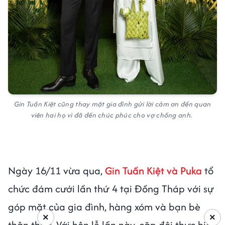
Gin Tuấn Kiệt cũng thay mặt gia đình gửi lời cảm ơn đến quan
viên hai họ vì đã đến chúc phúc cho vợ chồng anh.
Ngày 16/11 vừa qua,
Gin Tuấn Kiệt và Puka
tổ
chức đám cưới lần thứ 4 tại Đồng Tháp với sự
góp mặt của gia đình, hàng xóm và bạn bè
×
×
thân thiết. Với hôn lễ lần này, cặp đôi thực hiện