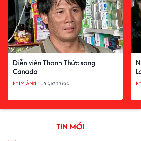
Diễn viên Thanh Thức sang
N
Canada
L
PHIM ẢNH
14 giờ trước
P
TIN MỚI