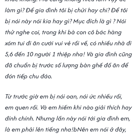
làm gì? Để gia đình tôi bị chửi hay chi? Để tôi
bị nói này nói kia hay gì? Mục đích là gì ? Nói
thử nghe coi, trong khi bà con cô bác hàng
xóm tui đi ăn cưới vui vẻ rồi về, có nhiều nhà đi
5,6 đến 10 người 1 thiệp nha! Và gia đình cũng
đã chuẩn bị trước số lượng bàn ghế đồ ăn để
đón tiếp chu đáo.
Từ trước giờ em bị nói oan, nói ức nhiều rồi,
em quen rồi. Và em hiếm khi nào giải thích hay
đính chính. Nhưng lần này nói tới gia đình em,
là em phải lên tiếng nha!bNên em nói ở đây,