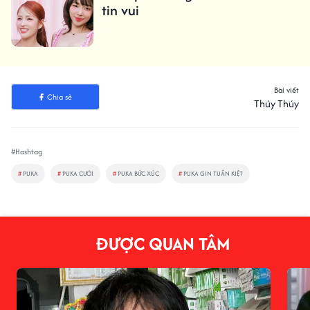
tin vui
Bài viết
Chia sẻ
Thúy Thúy
#Hashtag
#
PUKA
#
PUKA CƯỚI
#
PUKA BỨC XÚC
#
PUKA GIN TUẤN KIỆT
ĐƯỢC QUAN TÂM