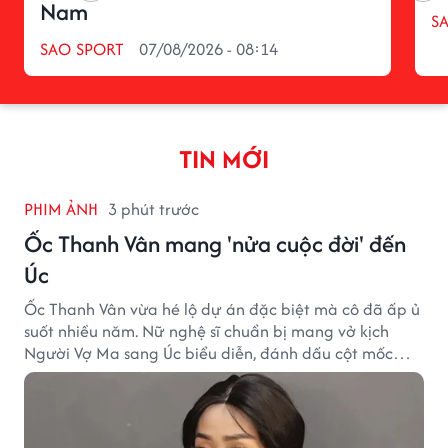
Nam
S
SAO SPORT
07/08/2026 - 08:14
TIN MỚI
PHIM ẢNH
3 phút trước
Ốc Thanh Vân mang 'nửa cuộc đời' đến
Úc
Ốc Thanh Vân vừa hé lộ dự án đặc biệt mà cô đã ấp ủ
suốt nhiều năm. Nữ nghệ sĩ chuẩn bị mang vở kịch
Người Vợ Ma sang Úc biểu diễn, đánh dấu cột mốc
đáng nhớ trong hành trình làm nghề.