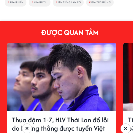
#
PHAN HIỂN
#
KHÁNH THI
#
LÊN TIẾNG LÀM RÕ
#
GIA THẾ KHỦNG
ĐƯỢC QUAN TÂM
Thua đậm 1-7, HLV Thái Lan đổ lỗi
T
do không thắng được tuyển Việt
6
×
×