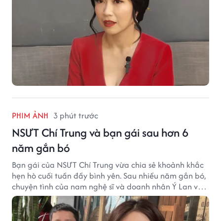
PHIM ẢNH
3 phút trước
NSƯT Chí Trung và bạn gái sau hơn 6
năm gắn bó
Bạn gái của NSƯT Chí Trung vừa chia sẻ khoảnh khắc
hẹn hò cuối tuần đầy bình yên. Sau nhiều năm gắn bó,
chuyện tình của nam nghệ sĩ và doanh nhân Ý Lan vẫn
nhận được sự quan tâm từ công chúng.