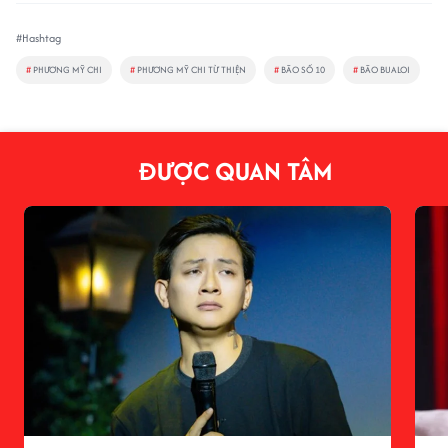
#Hashtag
#
PHƯƠNG MỸ CHI
#
PHƯƠNG MỸ CHI TỪ THIỆN
#
BÃO SỐ 10
#
BÃO BUALOI
ĐƯỢC QUAN TÂM