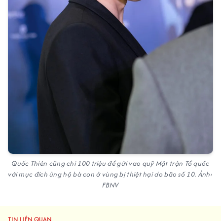
Quốc Thiên cũng chi 100 triệu để gửi vao quỹ Mặt trận Tổ quốc
với mục đích ủng hộ bà con ở vùng bị thiệt hại do bão số 10. Ảnh:
FBNV
TIN LIÊN QUAN