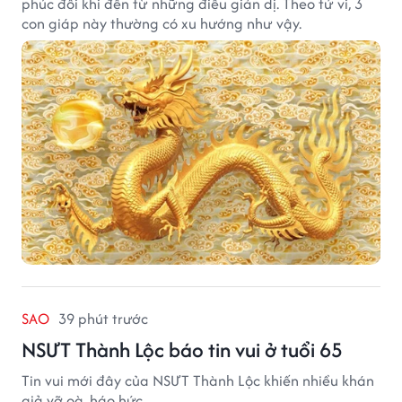
phúc đôi khi đến từ những điều giản dị. Theo tử vi, 3
con giáp này thường có xu hướng như vậy.
SAO
39 phút trước
NSƯT Thành Lộc báo tin vui ở tuổi 65
Tin vui mới đây của NSƯT Thành Lộc khiến nhiều khán
giả vỡ oà, háo hức.