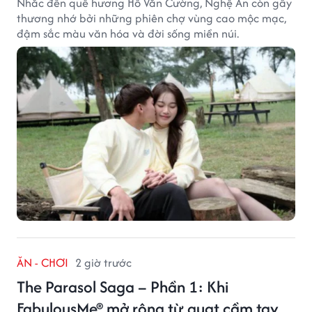
Nhắc đến quê hương Hồ Văn Cường, Nghệ An còn gây
thương nhớ bởi những phiên chợ vùng cao mộc mạc,
đậm sắc màu văn hóa và đời sống miền núi.
ĂN - CHƠI
2 giờ trước
The Parasol Saga – Phần 1: Khi
FabulousMe® mở rộng từ quạt cầm tay