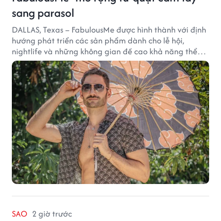
sang parasol
DALLAS, Texas – FabulousMe được hình thành với định
hướng phát triển các sản phẩm dành cho lễ hội,
nightlife và những không gian đề cao khả năng thể
hiện bản thân. Trong quá trình xây dựng thương hiệu,
quạt cầm tay trở thành dòng sản phẩm tạo được
thành công ban đầu, giúp FabulousMe từng bước mở
rộng mức độ hiện diện trên thị trường.
SAO
2 giờ trước