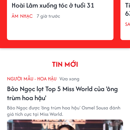
Hoài Lâm xuống tóc ở tuổi 31
T
6
ÂM NHẠC
7 giờ trước
S
TIN MỚI
NGƯỜI MẪU - HOA HẬU
Vừa xong
Bảo Ngọc lọt Top 5 Miss World của 'ông
trùm hoa hậu'
Bảo Ngọc được 'ông trùm hoa hậu' Osmel Sousa đánh
giá tích cực tại Miss World.