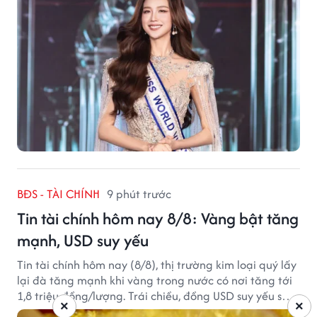
BĐS - TÀI CHÍNH
9 phút trước
Tin tài chính hôm nay 8/8: Vàng bật tăng
mạnh, USD suy yếu
Tin tài chính hôm nay (8/8), thị trường kim loại quý lấy
lại đà tăng mạnh khi vàng trong nước có nơi tăng tới
1,8 triệu đồng/lượng. Trái chiều, đồng USD suy yếu sau
×
×
báo cáo việc làm Mỹ kém tích cực.