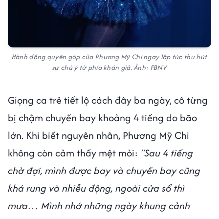
Hành động quyên góp của Phương Mỹ Chi ngay lập tức thu hút
sự chú ý từ phía khán giả. Ảnh: FBNV
Giọng ca trẻ tiết lộ cách đây ba ngày, cô từng
bị chậm chuyến bay khoảng 4 tiếng do bão
lớn. Khi biết nguyên nhân, Phương Mỹ Chi
không còn cảm thấy mệt mỏi:
"Sau 4 tiếng
chờ đợi, mình được bay và chuyến bay cũng
khá rung và nhiễu động, ngoài cửa sổ thì
mưa… Mình nhớ những ngày khung cảnh