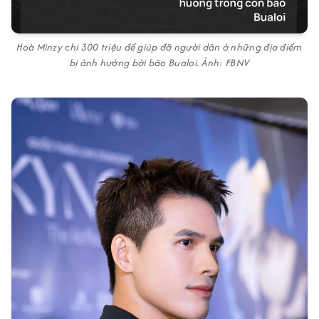
Hoà Minzy chi 300 triệu để giúp đỡ người dân ở những địa điểm
bị ảnh hưởng bởi bão Bualoi. Ảnh: FBNV