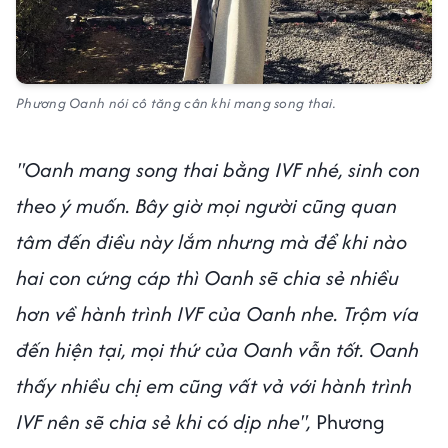
Phương Oanh nói cô tăng cân khi mang song thai.
"Oanh mang song thai bằng IVF nhé, sinh con
theo ý muốn. Bây giờ mọi người cũng quan
tâm đến điều này lắm nhưng mà để khi nào
hai con cứng cáp thì Oanh sẽ chia sẻ nhiều
hơn về hành trình IVF của Oanh nhe. Trộm vía
đến hiện tại, mọi thứ của Oanh vẫn tốt. Oanh
thấy nhiều chị em cũng vất vả với hành trình
IVF nên sẽ chia sẻ khi có dịp nhe",
Phương