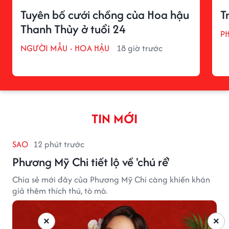
Tuyên bố cưới chồng của Hoa hậu
T
Thanh Thủy ở tuổi 24
P
NGƯỜI MẪU - HOA HẬU
18 giờ trước
TIN MỚI
SAO
12 phút trước
Phương Mỹ Chi tiết lộ về 'chú rể'
Chia sẻ mới đây của Phương Mỹ Chi càng khiến khán
giả thêm thích thú, tò mò.
×
×