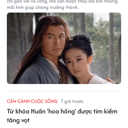
chỉ gắn với võ công, mà còn được thay đổi bởi những
mối tình giúp chàng trưởng thành.
CẬN CẢNH CUỘC SỐNG
7 giờ trước
Từ khóa Huấn 'hoa hồng' được tìm kiếm
tăng vọt