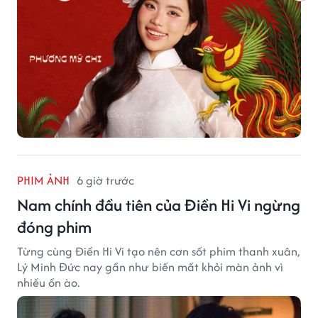
PHIM ẢNH
6 giờ trước
Nam chính đầu tiên của Điền Hi Vi ngừng
đóng phim
Từng cùng Điền Hi Vi tạo nên cơn sốt phim thanh xuân,
Lý Minh Đức nay gần như biến mất khỏi màn ảnh vì
nhiều ồn ào.