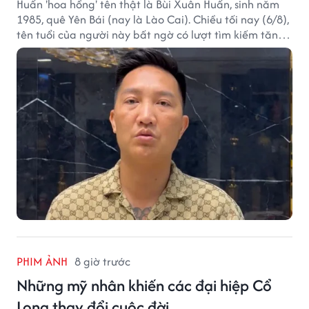
Huấn 'hoa hồng' tên thật là Bùi Xuân Huấn, sinh năm
1985, quê Yên Bái (nay là Lào Cai). Chiều tối nay (6/8),
tên tuổi của người này bất ngờ có lượt tìm kiếm tăng
vọt.
PHIM ẢNH
8 giờ trước
Những mỹ nhân khiến các đại hiệp Cổ
Long thay đổi cuộc đời