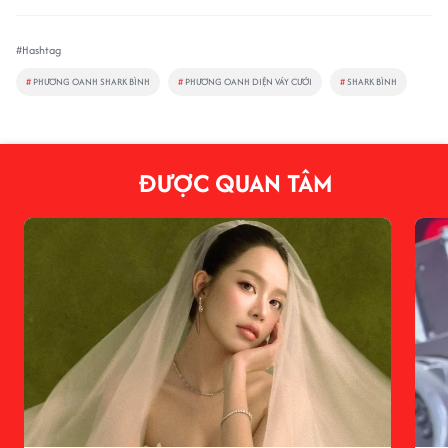
#Hashtag
#
PHƯƠNG OANH SHARK BÌNH
#
PHƯƠNG OANH DIỆN VÁY CƯỚI
#
SHARK BÌNH
ĐƯỢC QUAN TÂM