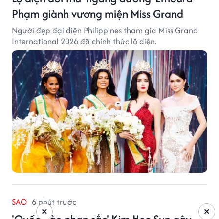
Phạm giành vương miện Miss Grand
Người đẹp đại diện Philippines tham gia Miss Grand
International 2026 đã chính thức lộ diện.
SAO
6 phút trước
×
×
'Quốc bảo nhan sắc' Kim Hee Sun gây