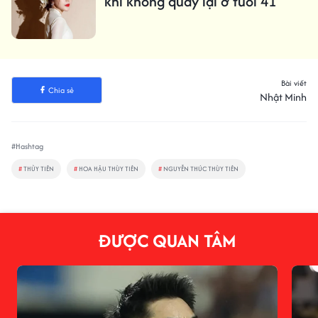
khi không quay lại ở tuổi 41
Bài viết
Chia sẻ
Nhật Minh
#Hashtag
#
THỦY TIÊN
#
HOA HẬU THÙY TIÊN
#
NGUYỄN THÚC THÙY TIÊN
ĐƯỢC QUAN TÂM