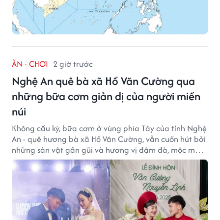
ĂN - CHƠI
2 giờ trước
Nghệ An quê bà xã Hồ Văn Cường qua
những bữa cơm giản dị của người miền
núi
Không cầu kỳ, bữa cơm ở vùng phía Tây của tỉnh Nghệ
An - quê hương bà xã Hồ Văn Cường, vẫn cuốn hút bởi
những sản vật gần gũi và hương vị đậm đà, mộc mạc
của núi rừng.