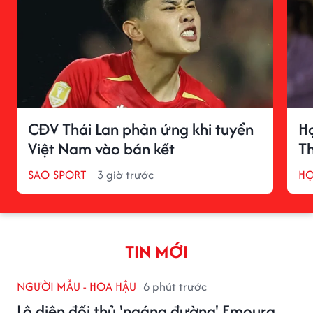
CĐV Thái Lan phản ứng khi tuyển
H
Việt Nam vào bán kết
T
SAO SPORT
3 giờ trước
H
TIN MỚI
NGƯỜI MẪU - HOA HẬU
6 phút trước
Lộ diện đối thủ 'ngáng đường' Emoura