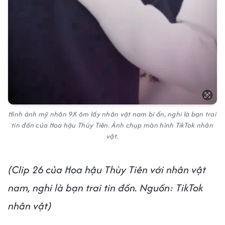
Hình ảnh mỹ nhân 9X ôm lấy nhân vật nam bí ẩn, nghi là bạn trai
tin đồn của Hoa hậu Thùy Tiên. Ảnh chụp màn hình TikTok nhân
vật.
(Clip 26 của Hoa hậu Thùy Tiên với nhân vật
nam, nghi là bạn trai tin đồn. Nguồn: TikTok
nhân vật)