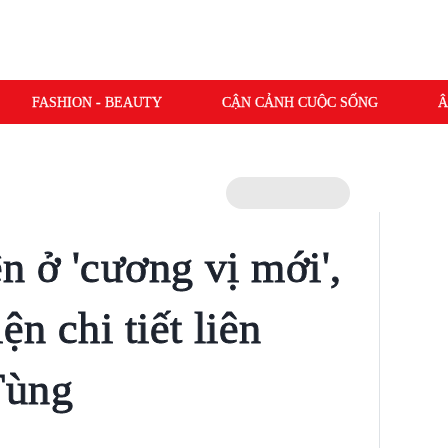
FASHION - BEAUTY
CẬN CẢNH CUỘC SỐNG
Â
n ở 'cương vị mới',
ện chi tiết liên
Tùng