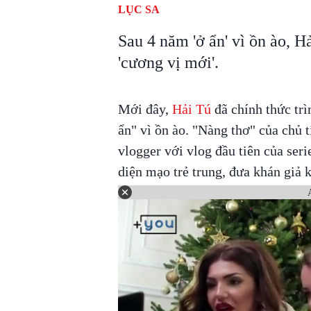
LỤC SA
Sau 4 năm 'ở ẩn' vì ồn ào, H
'cương vị mới'.
Mới đây,
Hải Tú
đã chính thức trì
ẩn" vì ồn ào. "Nàng thơ" của chủ
vlogger với vlog đầu tiên của ser
diện mạo trẻ trung, đưa khán giả