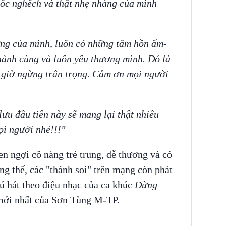
gốc nghếch và thật nhẹ nhàng của mình
ờng của mình, luôn có những tâm hồn ấm-
ành cùng và luôn yêu thương mình. Đó là
giờ ngừng trân trọng. Cảm ơn mọi người
ưu đầu tiên này sẽ mang lại thật nhiều
ọi người nhé!!!"
n ngợi cô nàng trẻ trung, dễ thương và có
g thế, các "thánh soi" trên mạng còn phát
ú hát theo điệu nhạc của ca khúc
Đừng
mới nhất của Sơn Tùng M-TP.