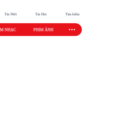
Tin Mới
Tin Hot
Tìm kiếm
M NHẠC
PHIM ẢNH
SAO SPORT