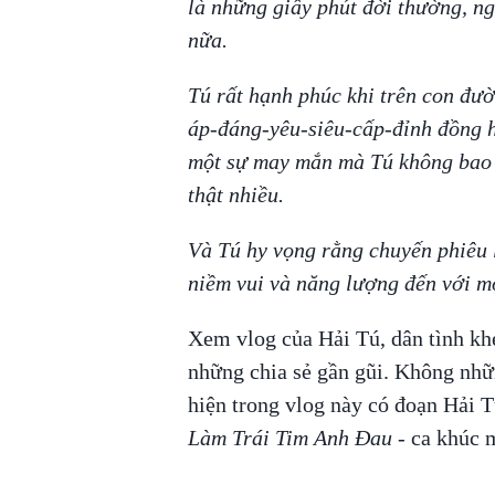
là những giây phút đời thường, n
nữa.
Tú rất hạnh phúc khi trên con đư
áp-đáng-yêu-siêu-cấp-đỉnh đồng h
một sự may mắn mà Tú không bao 
thật nhiều.
Và Tú hy vọng rằng chuyến phiêu l
niềm vui và năng lượng đến với m
Xem vlog của Hải Tú, dân tình khe
những chia sẻ gần gũi. Không nhữn
hiện trong vlog này có đoạn Hải T
Làm Trái Tim Anh Đau
- ca khúc 