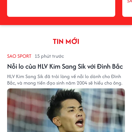
S
TIN MỚI
SAO SPORT
15 phút trước
Nỗi lo của HLV Kim Sang Sik với Đình Bắc
HLV Kim Sang Sik đã trải lòng về nỗi lo dành cho Đình
Bắc, và mong tiền đạo sinh năm 2004 sẽ hiểu cho ông.