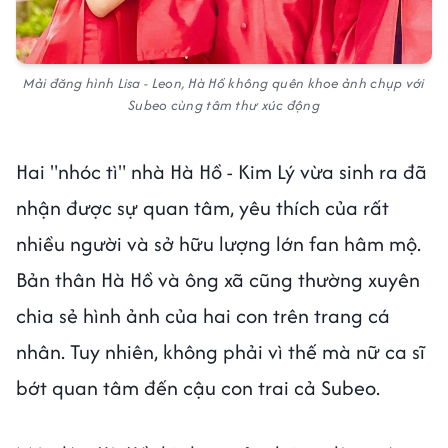
Mải đăng hình Lisa - Leon, Hà Hồ không quên khoe ảnh chụp với
Subeo cùng tâm thư xúc động
Hai "nhóc tì" nhà Hà Hồ - Kim Lý vừa sinh ra đã
nhận được sự quan tâm, yêu thích của rất
nhiều người và sở hữu lượng lớn fan hâm mộ.
Bản thân Hà Hồ và ông xã cũng thường xuyên
chia sẻ hình ảnh của hai con trên trang cá
nhân. Tuy nhiên, không phải vì thế mà nữ ca sĩ
bớt quan tâm đến cậu con trai cả Subeo.