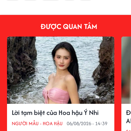
ĐƯỢC QUAN TÂM
Lời tạm biệt của Hoa hậu Ý Nhi
Đ
A
NGƯỜI MẪU - HOA HẬU
06/08/2026 - 14:39