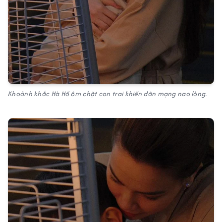
Khoảnh khắc Hà Hồ ôm chặt con trai khiến dân mạng nao lòng.