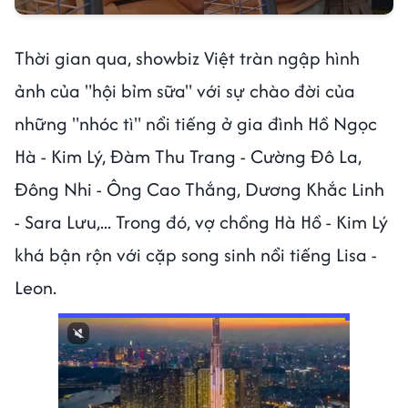
Thời gian qua, showbiz Việt tràn ngập hình
ảnh của "hội bỉm sữa" với sự chào đời của
những "nhóc tì" nổi tiếng ở gia đình Hồ Ngọc
Hà - Kim Lý, Đàm Thu Trang - Cường Đô La,
Đông Nhi - Ông Cao Thắng, Dương Khắc Linh
- Sara Lưu,... Trong đó, vợ chồng Hà Hồ - Kim Lý
khá bận rộn với cặp song sinh nổi tiếng Lisa -
Leon.