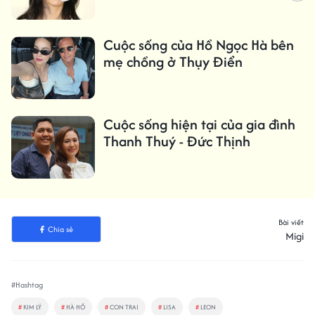
Cuộc sống của Hồ Ngọc Hà bên
mẹ chồng ở Thụy Điển
Cuộc sống hiện tại của gia đình
Thanh Thuý - Đức Thịnh
Bài viết
Chia sẻ
Migi
#Hashtag
#
KIM LÝ
#
HÀ HỒ
#
CON TRAI
#
LISA
#
LEON