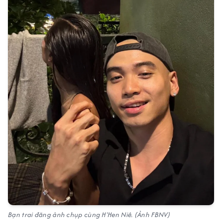
Bạn trai đăng ảnh chụp cùng H'Hen Niê. (Ảnh FBNV)