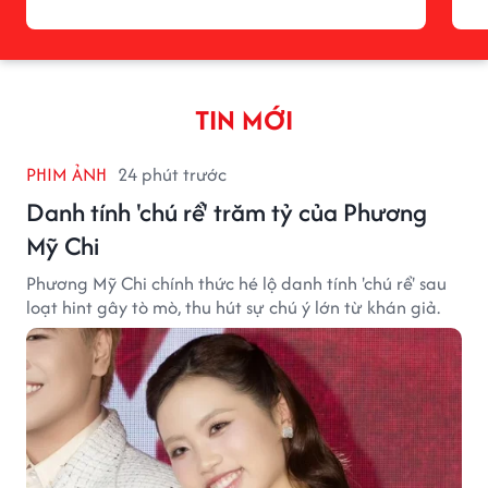
TIN MỚI
PHIM ẢNH
24 phút trước
Danh tính 'chú rể' trăm tỷ của Phương
Mỹ Chi
Phương Mỹ Chi chính thức hé lộ danh tính 'chú rể' sau
loạt hint gây tò mò, thu hút sự chú ý lớn từ khán giả.