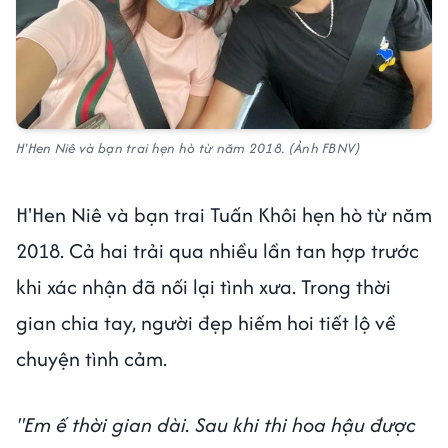
H'Hen Niê và bạn trai hẹn hò từ năm 2018. (Ảnh FBNV)
H'Hen Niê và bạn trai Tuấn Khôi hẹn hò từ năm
2018. Cả hai trải qua nhiều lần tan hợp trước
khi xác nhận đã nối lại tình xưa. Trong thời
gian chia tay, người đẹp hiếm hoi tiết lộ về
chuyện tình cảm.
"Em ế thời gian dài. Sau khi thi hoa hậu được