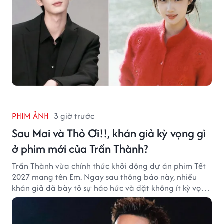
PHIM ẢNH
3 giờ trước
Sau Mai và Thỏ Ơi!!, khán giả kỳ vọng gì
ở phim mới của Trấn Thành?
Trấn Thành vừa chính thức khởi động dự án phim Tết
2027 mang tên Em. Ngay sau thông báo này, nhiều
khán giả đã bày tỏ sự háo hức và đặt không ít kỳ vọng
vào bộ phim mới của Trấn Thành.