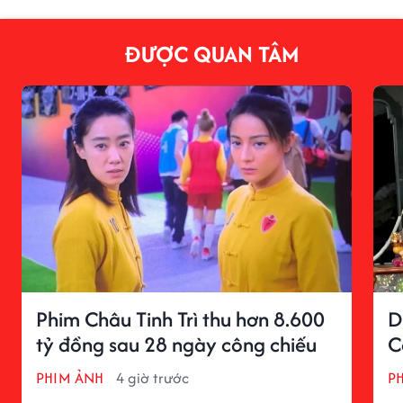
ĐƯỢC QUAN TÂM
Phim Châu Tinh Trì thu hơn 8.600
D
tỷ đồng sau 28 ngày công chiếu
C
PHIM ẢNH
4 giờ trước
P