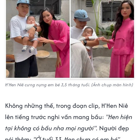
H'Hen Niê cưng nựng em bé 3,5 tháng tuổi. (Ảnh chụp màn hình)
Không những thế, trong đoạn clip, H'Hen Niê
lên tiếng trước nghi vấn mang bầu:
"Hen hiện
tại không có bầu nha mọi người".
Người đẹp
nói thêm:
"Ở tuổi 33, Hen chưa có em bé".