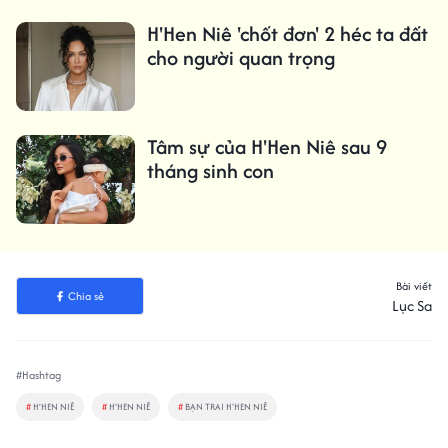
H'Hen Niê 'chốt đơn' 2 héc ta đất
cho người quan trọng
Tâm sự của H'Hen Niê sau 9
tháng sinh con
Bài viết
Chia sẻ
Lục Sa
#Hashtag
#
H’HEN NIÊ
#
H’HEN NIÊ
#
BẠN TRAI H'HEN NIÊ