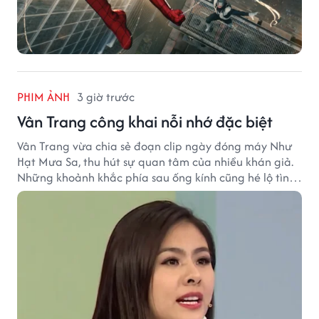
PHIM ẢNH
3 giờ trước
Vân Trang công khai nỗi nhớ đặc biệt
Vân Trang vừa chia sẻ đoạn clip ngày đóng máy Như
Hạt Mưa Sa, thu hút sự quan tâm của nhiều khán giả.
Những khoảnh khắc phía sau ống kính cũng hé lộ tình
cảm đặc biệt mà nữ diễn viên dành cho ê-kíp bộ phim.