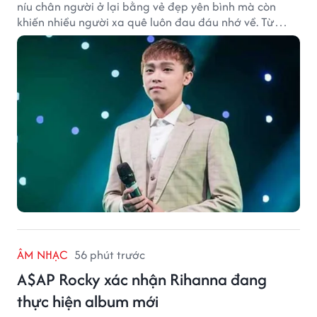
níu chân người ở lại bằng vẻ đẹp yên bình mà còn
khiến nhiều người xa quê luôn đau đáu nhớ về. Từ
cảnh sắc, ẩm thực đến tình người mộc mạc, tất cả tạo
nên sức hút rất riêng của vùng đất sen hồng.
ÂM NHẠC
56 phút trước
A$AP Rocky xác nhận Rihanna đang
thực hiện album mới