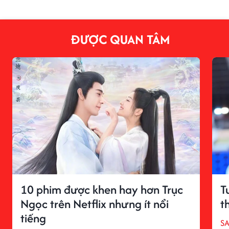
ĐƯỢC QUAN TÂM
10 phim được khen hay hơn Trục
T
Ngọc trên Netflix nhưng ít nổi
t
tiếng
S