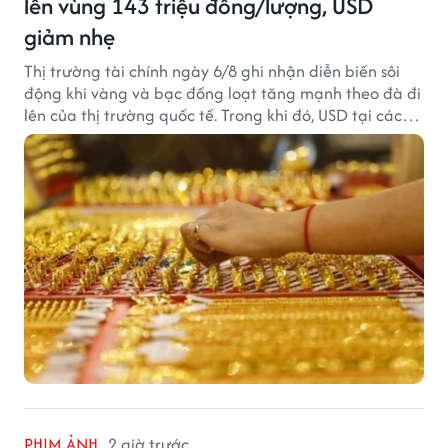
lên vùng 143 triệu đồng/lượng, USD
giảm nhẹ
Thị trường tài chính ngày 6/8 ghi nhận diễn biến sôi
động khi vàng và bạc đồng loạt tăng mạnh theo đà đi
lên của thị trường quốc tế. Trong khi đó, USD tại các
ngân hàng tiếp tục hạ nhiệt dù tỷ giá trung tâm lập
đỉnh mới.
PHIM ẢNH
2 giờ trước