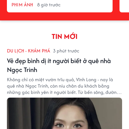
PHIM ẢNH
8 giờ trước
TIN MỚI
DU LỊCH - KHÁM PHÁ
3 phút trước
Vẻ đẹp bình dị ít người biết ở quê nhà
Ngọc Trinh
Không chỉ có miệt vườn trĩu quả, Vĩnh Long - nay là
quê nhà Ngọc Trinh, còn níu chân du khách bằng
những góc bình yên ít người biết. Từ bến sông, đường
quê đến nhịp sống chậm rãi, tất cả tạo nên sức hút rất
riêng của vùng đất miền Tây.