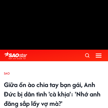
SAO
Giữa ồn ào chia tay bạn gái, Anh
Đức bị dân tình 'cà khịa': 'Nhớ anh
đăng sắp lấy vợ mà?'