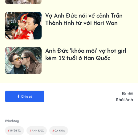
Vợ Anh Đức nói về cảnh Trấn
Thành tình tứ với Hari Won
Anh Đức 'khóa môi' vợ hot girl
kém 12 tuổi ở Hàn Quốc
Bài viết
Chia sẻ
Khải Anh
#Hashtag
#
UYÊN TÔ
#
ANH ĐỨC
#
CÀ KHỊA