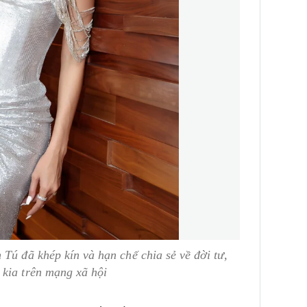
 Tú đã khép kín và hạn chế chia sẻ về đời tư,
 kia trên mạng xã hội