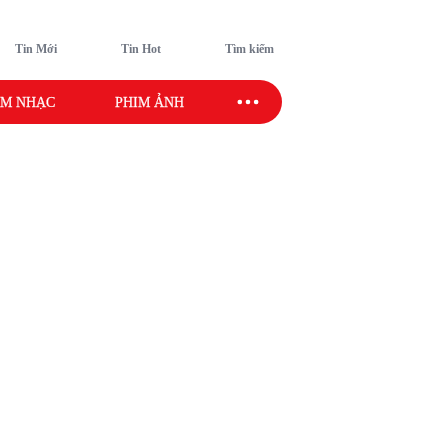
Tin Mới
Tin Hot
Tìm kiếm
M NHẠC
PHIM ẢNH
SAO SPORT