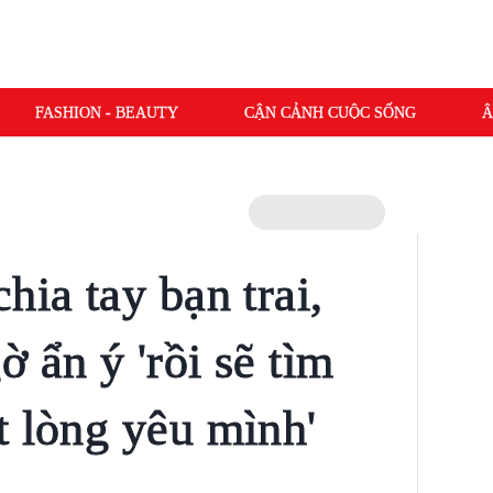
FASHION - BEAUTY
CẬN CẢNH CUỘC SỐNG
Â
hia tay bạn trai,
 ẩn ý 'rồi sẽ tìm
t lòng yêu mình'