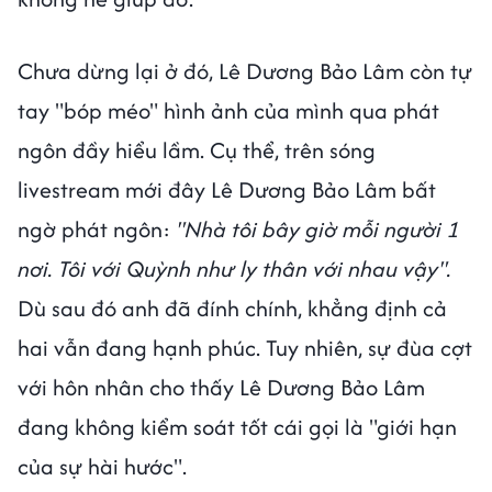
Chưa dừng lại ở đó, Lê Dương Bảo Lâm còn tự
tay "bóp méo" hình ảnh của mình qua phát
ngôn đầy hiểu lầm. Cụ thể, trên sóng
livestream mới đây Lê Dương Bảo Lâm bất
ngờ phát ngôn:
"Nhà tôi bây giờ mỗi người 1
nơi. Tôi với Quỳnh như ly thân với nhau vậy".
Dù sau đó anh đã đính chính, khẳng định cả
hai vẫn đang hạnh phúc. Tuy nhiên, sự đùa cợt
với hôn nhân cho thấy Lê Dương Bảo Lâm
đang không kiểm soát tốt cái gọi là "giới hạn
của sự hài hước".