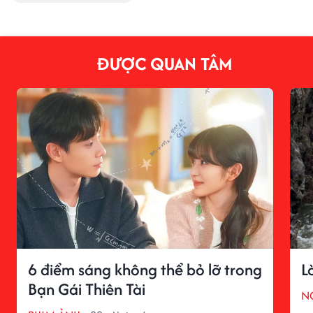
ĐƯỢC QUAN TÂM
6 điểm sáng không thể bỏ lỡ trong
L
Bạn Gái Thiên Tài
N