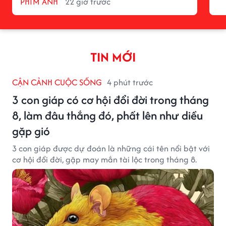
PHIM ẢNH
22 giờ trước
TIN MỚI
CẬN CẢNH CUỘC SỐNG
4 phút trước
3 con giáp có cơ hội đổi đời trong tháng
8, làm đâu thắng đó, phất lên như diều
gặp gió
3 con giáp được dự đoán là những cái tên nổi bật với
cơ hội đổi đời, gặp may mắn tài lộc trong tháng 8.