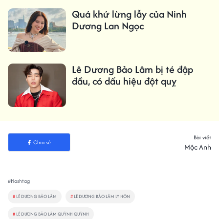
Quá khứ lừng lẫy của Ninh
Dương Lan Ngọc
Lê Dương Bảo Lâm bị té đập
đầu, có dấu hiệu đột quỵ
Bài viết
Chia sẻ
Mộc Anh
#Hashtag
#
LÊ DƯƠNG BẢO LÂM
#
LÊ DƯƠNG BẢO LÂM LY HÔN
#
LÊ DƯƠNG BẢO LÂM QUỲNH QUỲNH