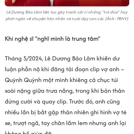
Lê Dương Bảo Lâm liên tục gây tranh cãi vì những "trò đùa" hay
phát ngôn về chuyện hôn nhân và nuôi dạy con cái. (Ảnh: FBNV)
Khi nghệ sĩ "nghĩ mình là trung tâm"
Tháng 5/2024, Lê Dương Bảo Lâm khiến dư
luận phẫn nộ khi đăng tải đoạn clip vợ anh –
Quỳnh Quỳnh một mình khiêng cả chục túi
xoài nặng giữa trưa nắng, trong khi bản thân
đứng cười và quay clip. Trước đó, anh cũng
nhiều lần bị bắt gặp thản nhiên ghi hình vợ té
xe, trượt ngã, tay chân lấm lem nhưng anh lại
không hề giúp đỡ.