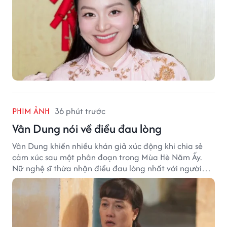
PHIM ẢNH
36 phút trước
Vân Dung nói về điều đau lòng
Vân Dung khiến nhiều khán giả xúc động khi chia sẻ
cảm xúc sau một phân đoạn trong Mùa Hè Năm Ấy.
Nữ nghệ sĩ thừa nhận điều đau lòng nhất với người
mẹ không phải sự nghèo khó, mà là khi các con phải
chứng kiến những tổn thương trong chính ngôi nhà
của mình.