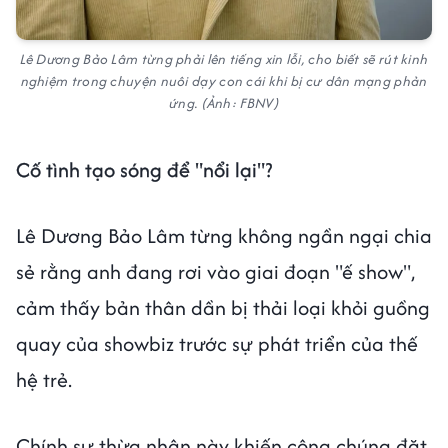
Lê Dương Bảo Lâm từng phải lên tiếng xin lỗi, cho biết sẽ rút kinh
nghiệm trong chuyện nuôi dạy con cái khi bị cư dân mạng phản
ứng. (Ảnh: FBNV)
Cố tình tạo sóng để "nổi lại"?
Lê Dương Bảo Lâm từng không ngần ngại chia
sẻ rằng anh đang rơi vào giai đoạn "ế show",
cảm thấy bản thân dần bị thải loại khỏi guồng
quay của showbiz trước sự phát triển của thế
hệ trẻ.
Chính sự thừa nhận này khiến công chúng đặt