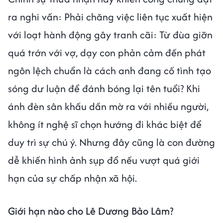
ra nghi vấn: Phải chăng việc liên tục xuất hiện
với loạt hành động gây tranh cãi: Từ đùa giỡn
quá trớn với vợ, dạy con phản cảm đến phát
ngôn lệch chuẩn là cách anh đang cố tình tạo
sóng dư luận để đánh bóng lại tên tuổi? Khi
ánh đèn sân khấu dần mờ ra với nhiều người,
không ít nghệ sĩ chọn hướng đi khác biệt để
duy trì sự chú ý. Nhưng đây cũng là con đường
dễ khiến hình ảnh sụp đổ nếu vượt quá giới
hạn của sự chấp nhận xã hội.
Giới hạn nào cho Lê Dương Bảo Lâm?