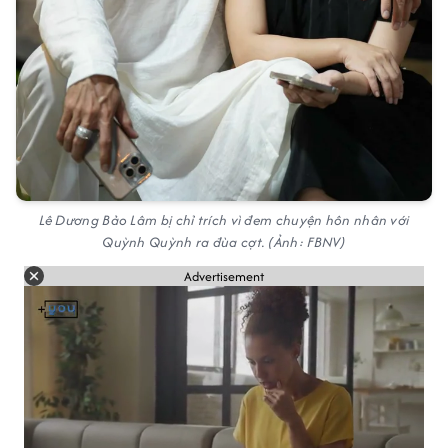
Lê Dương Bảo Lâm bị chỉ trích vì đem chuyện hôn nhân với
Quỳnh Quỳnh ra đùa cợt. (Ảnh: FBNV)
Advertisement