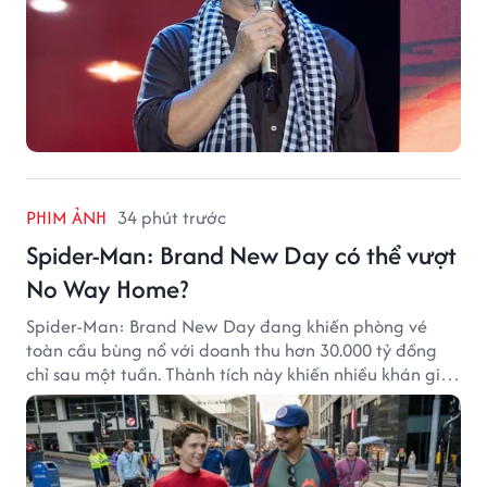
PHIM ẢNH
34 phút trước
Spider-Man: Brand New Day có thể vượt
No Way Home?
Spider-Man: Brand New Day đang khiến phòng vé
toàn cầu bùng nổ với doanh thu hơn 30.000 tỷ đồng
chỉ sau một tuần. Thành tích này khiến nhiều khán giả
đặt câu hỏi liệu bộ phim mới của Tom Holland có thể
phá kỷ lục mà No Way Home từng thiết lập hay không.