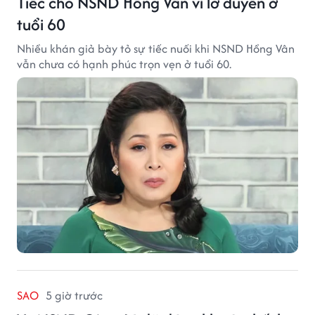
Tiếc cho NSND Hồng Vân vì lỡ duyên ở
tuổi 60
Nhiều khán giả bày tỏ sự tiếc nuối khi NSND Hồng Vân
vẫn chưa có hạnh phúc trọn vẹn ở tuổi 60.
SAO
5 giờ trước