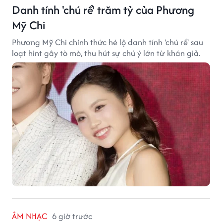
Danh tính 'chú rể' trăm tỷ của Phương
Mỹ Chi
Phương Mỹ Chi chính thức hé lộ danh tính 'chú rể' sau
loạt hint gây tò mò, thu hút sự chú ý lớn từ khán giả.
ÂM NHẠC
6 giờ trước