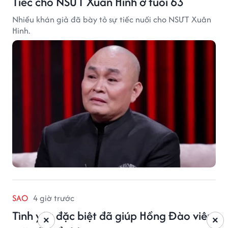
Tiếc cho NSƯT Xuân Hinh ở tuổi 63
Nhiều khán giả đã bày tỏ sự tiếc nuối cho NSƯT Xuân
Hinh.
SAO
4 giờ trước
Tình yêu đặc biệt đã giúp Hồng Đào viên
×
×