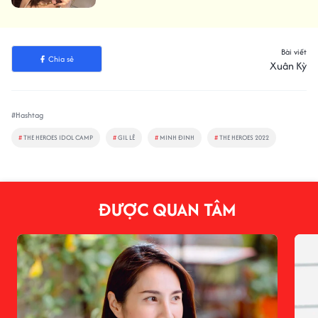
Bài viết
Chia sẻ
Xuân Kỳ
#Hashtag
#
THE HEROES IDOL CAMP
#
GIL LÊ
#
MINH ĐINH
#
THE HEROES 2022
ĐƯỢC QUAN TÂM