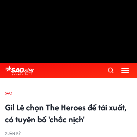
SAO
Gil Lê chọn The Heroes để tái xuất,
có tuyên bố 'chắc nịch'
XUÂN KỲ