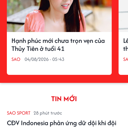
Hạnh phúc mới chưa trọn vẹn của
L
Thủy Tiên ở tuổi 41
t
SAO
04/08/2026 - 05:43
S
TIN MỚI
SAO SPORT
28 phút trước
CĐV Indonesia phản ứng dữ dội khi đội