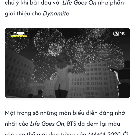
chú ý khi bắt đầu với
Life Goes On
như phần
giới thiệu cho
Dynamite
.
Một trong số những màn biểu diễn đáng nhớ
nhất của
Life Goes On
, BTS đã đem lại màu
sắc cho thế giới đen trắng của
MAMA 2020
. Ở