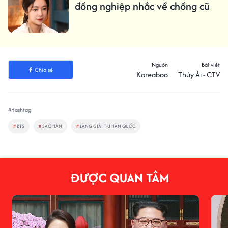
đồng nghiệp nhắc về chồng cũ
Nguồn
Bài viết
Chia sẻ
Koreaboo
Thúy Ái - CTV
#Hashtag
#
BTS
#
SAO HÀN
#
LÀNG GIẢI TRÍ HÀN QUỐC
ĐƯỢC QUAN TÂM