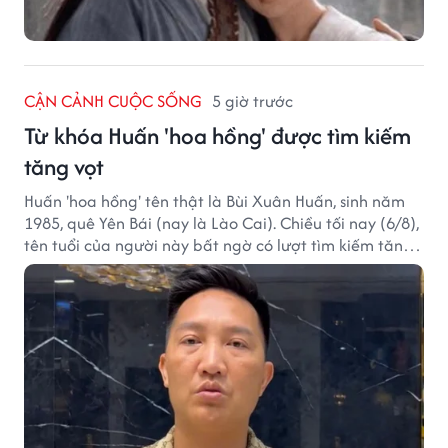
CẬN CẢNH CUỘC SỐNG
5 giờ trước
Từ khóa Huấn 'hoa hồng' được tìm kiếm
tăng vọt
Huấn 'hoa hồng' tên thật là Bùi Xuân Huấn, sinh năm
1985, quê Yên Bái (nay là Lào Cai). Chiều tối nay (6/8),
tên tuổi của người này bất ngờ có lượt tìm kiếm tăng
vọt.