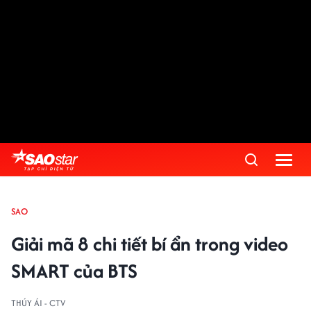
SAO
Giải mã 8 chi tiết bí ẩn trong video
SMART của BTS
THÚY ÁI - CTV