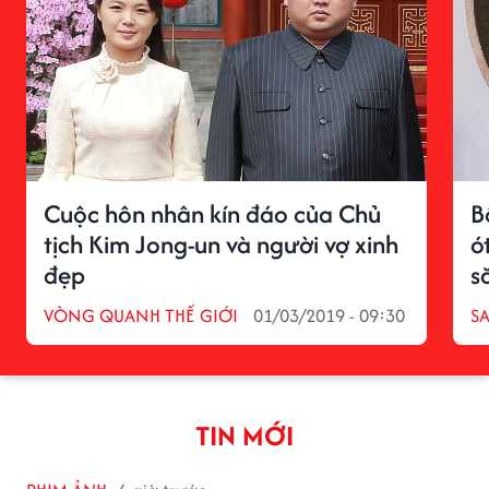
Cuộc hôn nhân kín đáo của Chủ
B
tịch Kim Jong-un và người vợ xinh
ó
đẹp
s
VÒNG QUANH THẾ GIỚI
01/03/2019 - 09:30
S
TIN MỚI