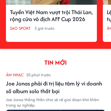
Tuyển Việt Nam vượt trội Thái Lan,
L
rộng cửa vô địch AFF Cup 2026
t
SAO SPORT
3 giờ trước
Â
TIN MỚI
ÂM NHẠC
30 phút trước
Joe Jonas phải đi trị liệu tâm lý vì doanh
số album solo thất bại
Joe Jonas thẳng thắn chia sẻ về giai đoạn khó khăn
trong sự nghiệp.