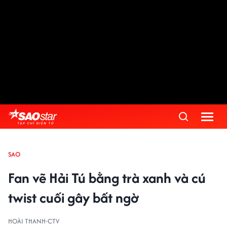
SAO
Fan vẽ Hải Tú bằng trà xanh và cú
twist cuối gây bất ngờ
HOÀI THANH-CTV