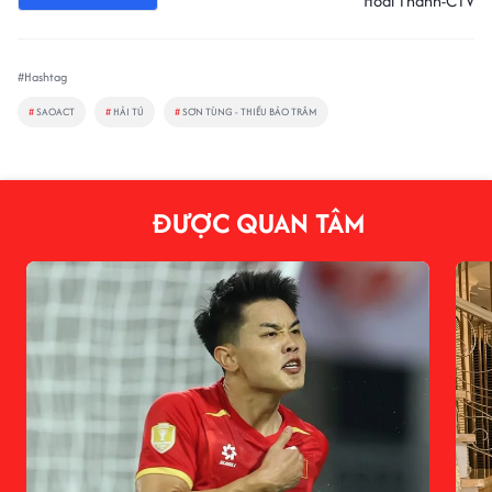
Hoài Thanh-CTV
#Hashtag
#
SAOACT
#
HẢI TÚ
#
SƠN TÙNG - THIỀU BẢO TRÂM
ĐƯỢC QUAN TÂM