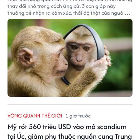
thay đổi nhỏ trong cách ứng xử, 3 con giáp này
thường dễ nhận ra cảm xúc, thái độ thật của người
đối diện.
VÒNG QUANH THẾ GIỚI
1 giờ trước
Mỹ rót 560 triệu USD vào mỏ scandium
tại Úc, giảm phụ thuộc nguồn cung Trung