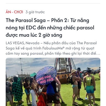
ĂN - CHƠI
3 giờ trước
The Parasol Saga – Phần 2: Từ nắng
nóng tại EDC đến những chiếc parasol
được mua lúc 2 giờ sáng
LAS VEGAS, Nevada – Nếu phần đầu của The Parasol
Saga kể về quá trình FabulousMe® mở rộng từ quạt
cầm tay sang parasol, phần tiếp theo ghi lại thời điểm
sản phẩm được thị trường đón nhận và dần vượt khỏi
công năng che nắng thông thường.