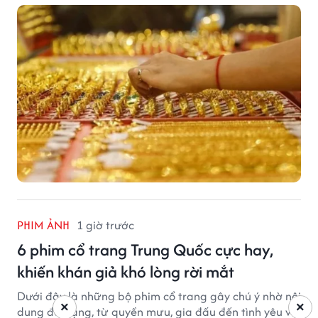
trong khi USD chịu sức ép sau dữ liệu việc làm Mỹ gây
thất vọng.
PHIM ẢNH
1 giờ trước
6 phim cổ trang Trung Quốc cực hay,
khiến khán giả khó lòng rời mắt
Dưới đây là những bộ phim cổ trang gây chú ý nhờ nội
×
×
dung đa dạng, từ quyền mưu, gia đấu đến tình yêu và