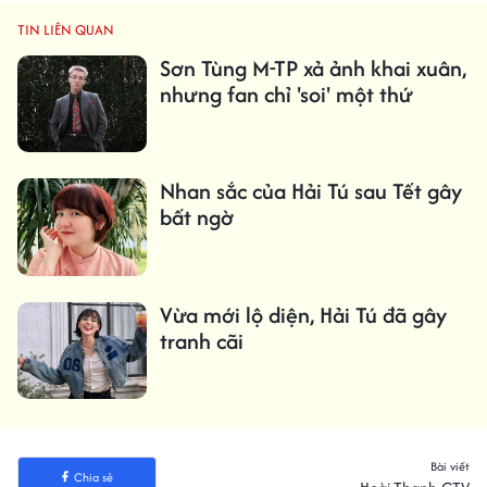
TIN LIÊN QUAN
Sơn Tùng M-TP xả ảnh khai xuân,
nhưng fan chỉ 'soi' một thứ
Nhan sắc của Hải Tú sau Tết gây
bất ngờ
Vừa mới lộ diện, Hải Tú đã gây
tranh cãi
Bài viết
Chia sẻ