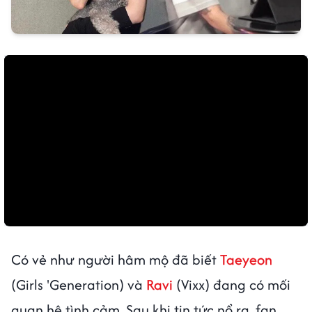
Có vẻ như người hâm mộ đã biết
Taeyeon
(Girls 'Generation) và
Ravi
(Vixx) đang có mối
quan hệ tình cảm. Sau khi tin tức nổ ra, fan