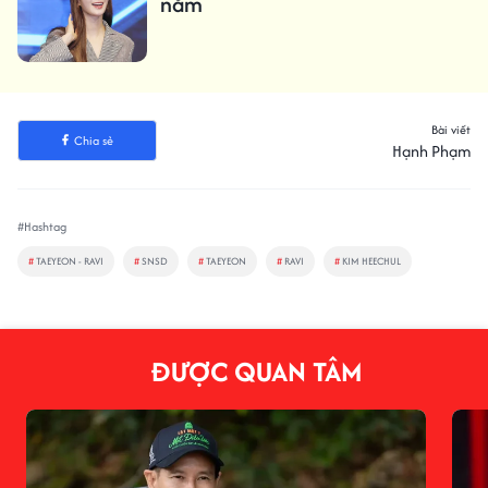
năm
Bài viết
Chia sẻ
Hạnh Phạm
#Hashtag
#
TAEYEON - RAVI
#
SNSD
#
TAEYEON
#
RAVI
#
KIM HEECHUL
ĐƯỢC QUAN TÂM