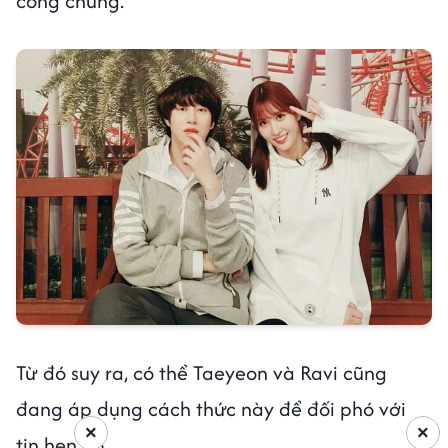
công chúng.
Từ đó suy ra, có thể Taeyeon và Ravi cũng
đang áp dụng cách thức này để đối phó với
×
×
tin hẹn hò.