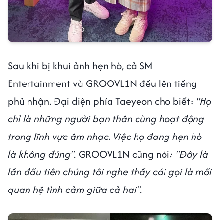
Sau khi bị khui ảnh hẹn hò, cả SM
Entertainment và GROOVL1N đều lên tiếng
phủ nhận. Đại diện phía Taeyeon cho biết:
"Họ
chỉ là những người bạn thân cùng hoạt động
trong lĩnh vực âm nhạc. Việc họ đang hẹn hò
là không đúng".
GROOVL1N cũng nói
: "Đây là
lần đầu tiên chúng tôi nghe thấy cái gọi là mối
quan hệ tình cảm giữa cả hai".