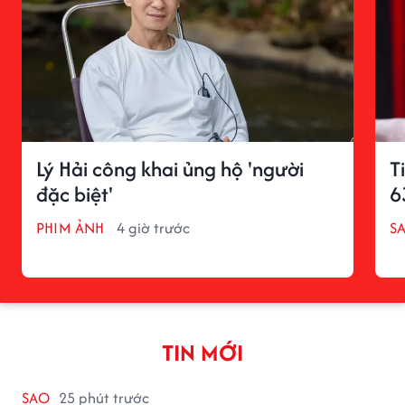
Lý Hải công khai ủng hộ 'người
T
đặc biệt'
6
PHIM ẢNH
4 giờ trước
S
TIN MỚI
SAO
25 phút trước