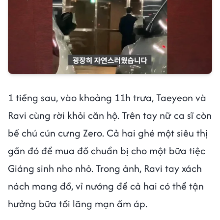
1 tiếng sau, vào khoảng 11h trưa, Taeyeon và
Ravi cùng rời khỏi căn hộ. Trên tay nữ ca sĩ còn
bế chú cún cưng Zero. Cả hai ghé một siêu thị
gần đó để mua đồ chuẩn bị cho một bữa tiệc
Giáng sinh nho nhỏ. Trong ảnh, Ravi tay xách
nách mang đồ, vỉ nướng để cả hai có thể tận
hưởng bữa tối lãng mạn ấm áp.