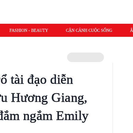
FASHION - BEAUTY
CẬN CẢNH CUỘC SỐNG
Â
ổ tài đạo diễn
ưu Hương Giang,
đắm ngắm Emily