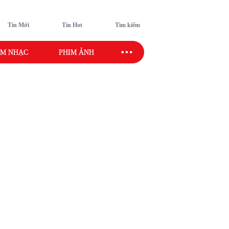
Tin Mới
Tin Hot
Tìm kiếm
M NHẠC
PHIM ẢNH
SAO SPORT